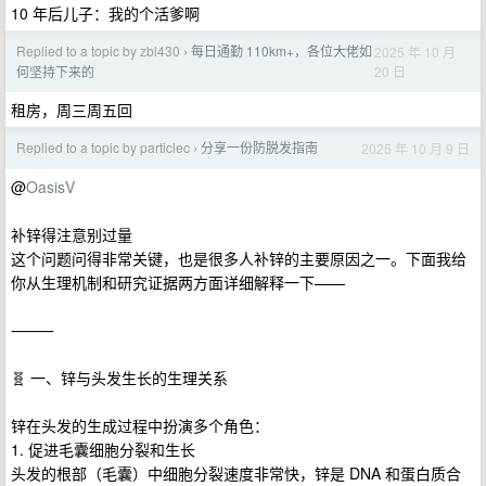
10 年后儿子：我的个活爹啊
Replied to a topic by zbl430
每日通勤 110km+，各位大佬如
2025 年 10 月
›
20 日
何坚持下来的
租房，周三周五回
Replied to a topic by particlec
分享一份防脱发指南
2025 年 10 月 9 日
›
@
OasisV
补锌得注意别过量
这个问题问得非常关键，也是很多人补锌的主要原因之一。下面我给
你从生理机制和研究证据两方面详细解释一下——
⸻
🧬 一、锌与头发生长的生理关系
锌在头发的生成过程中扮演多个角色：
1. 促进毛囊细胞分裂和生长
头发的根部（毛囊）中细胞分裂速度非常快，锌是 DNA 和蛋白质合