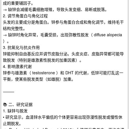
成的重要辅因子。
→ 缺锌会减缓毛囊细胞增殖，导致头发变细、易断或脱落。
2. 调节角蛋白与角化过程
头发的主要成分是角蛋白。锌参与角蛋白合成和角化调节，维持毛干
结构完整性。
→ 缺锌时角化异常，毛囊受损，出现弥散性脱发（ diffuse alopecia
）。
3. 抗氧化与抗炎作用
锌能抑制自由基反应并调节皮脂分泌。头皮炎症、皮脂异常都可能导
致脱发（特别是雄激素性脱发的加重因素）。
4. 影响激素代谢
锌参与雄激素（ testosterone ）和 DHT 的代谢，低锌可能打乱这一
平衡，使某些脱发类型（如雄脱）加重。
⸻
📚 二、研究证据
1. 缺锌与脱发
• 研究显示，血清锌水平偏低的个体更容易出现弥漫性脱发或慢性休
止期脱发。