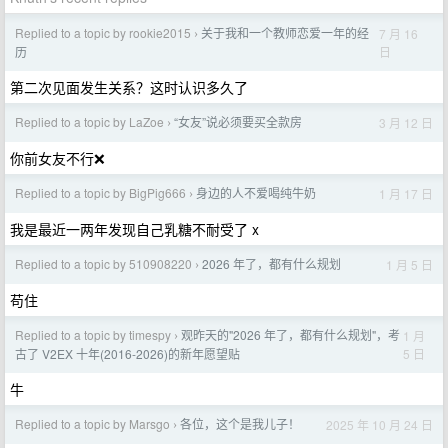
Replied to a topic by rookie2015
关于我和一个教师恋爱一年的经
7 月 16
›
日
历
第二次见面发生关系？这时认识多久了
Replied to a topic by LaZoe
“女友”说必须要买全款房
3 月 12 日
›
你前女友不行❌
Replied to a topic by BigPig666
身边的人不爱喝纯牛奶
1 月 17 日
›
我是最近一两年发现自己乳糖不耐受了 x
Replied to a topic by 510908220
2026 年了，都有什么规划
1 月 5 日
›
苟住
Replied to a topic by timespy
观昨天的"2026 年了，都有什么规划"，考
1 月
›
5 日
古了 V2EX 十年(2016-2026)的新年愿望贴
牛
Replied to a topic by Marsgo
各位，这个是我儿子！
2025 年 10 月 24 日
›