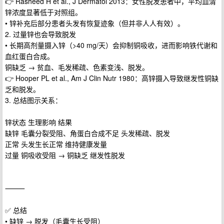
👉 Rasheed H et al., J Dermatol 2013：女性脱发患者中，平均血清
锌浓度显著低于对照组。
• 锌补充后部分患者头发有恢复迹象（但并非人人有效）。
2. 过量锌也会导致脱发
• 长期高剂量摄入锌（>40 mg/天）会抑制铜吸收，进而影响铁代谢和
血红蛋白合成。
铜缺乏 → 贫血、毛发稀疏、色素变浅、脱发。
👉 Hooper PL et al., Am J Clin Nutr 1980：高锌摄入导致继发性铜缺
乏和脱发。
3. 总结图示关系：
锌状态 生理影响 结果
缺锌 毛囊分裂受阻、角蛋白合成不足 头发稀疏、脱发
正常 头发生长正常 维持健康发量
过量 铜吸收受阻 → 铜缺乏 继发性脱发
⸻
✅ 总结
• 缺锌 → 脱发（毛囊生长受阻）