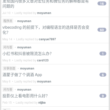
发现国内很多文章对宏任务和微任务的解释都是有
16
问题的
Jul 10 • Lastly replied by
moyuman
程序员
•
moyuman
vibecoding 的前提下，对编程语言的选择是否会变
60
化？
May 14 • Lastly replied by
canyue7897
问与答
•
moyuman
小红书和抖音被限流怎么办？
1
May 8 • Lastly replied by
card123
分享创造
•
moyuman
酒蒙子做了个调酒 App
6
May 6 • Lastly replied by
moyuman
问与答
•
moyuman
投影仪上看电影用什么好？
9
Feb 15 • Lastly replied by
nijjba