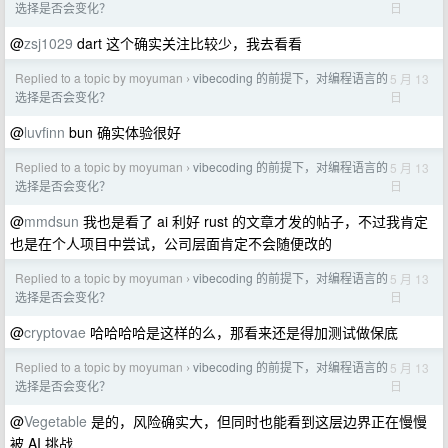
日
选择是否会变化？
@
zsj1029
dart 这个确实关注比较少，我去看看
Replied to a topic by moyuman
vibecoding 的前提下，对编程语言的
5 月 13
›
日
选择是否会变化？
@
luvfinn
bun 确实体验很好
Replied to a topic by moyuman
vibecoding 的前提下，对编程语言的
5 月 13
›
日
选择是否会变化？
@
mmdsun
我也是看了 ai 利好 rust 的文章才发的帖子，不过我肯定
也是在个人项目中尝试，公司层面肯定不会随便改的
Replied to a topic by moyuman
vibecoding 的前提下，对编程语言的
5 月 13
›
日
选择是否会变化？
@
cryptovae
哈哈哈哈是这样的么，那看来还是得加测试做保底
Replied to a topic by moyuman
vibecoding 的前提下，对编程语言的
5 月 13
›
日
选择是否会变化？
@
Vegetable
是的，风险确实大，但同时也能看到这层边界正在慢慢
被 AI 挑战