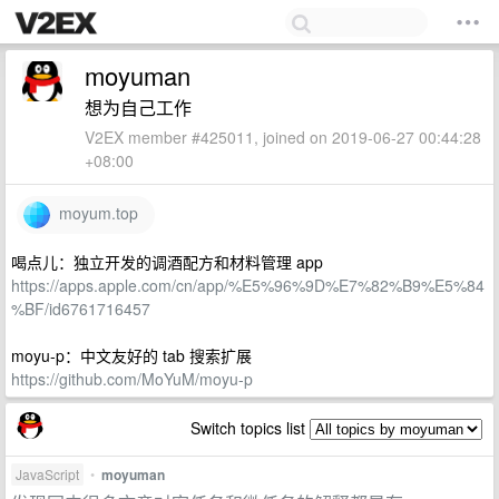
moyuman
想为自己工作
V2EX member #425011, joined on 2019-06-27 00:44:28
+08:00
moyum.top
喝点儿：独立开发的调酒配方和材料管理 app
https://apps.apple.com/cn/app/%E5%96%9D%E7%82%B9%E5%84
%BF/id6761716457
moyu-p：中文友好的 tab 搜索扩展
https://github.com/MoYuM/moyu-p
Switch topics list
JavaScript
•
moyuman