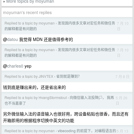
More topics by moyuman
»
moyuman's recent replies
Replied to a topic by moyuman
发现国内很多文章对宏任务和微任务
7 月 10
›
日
的解释都是有问题的
@
datou
我觉得 MDN 还是值得参考的
Replied to a topic by moyuman
发现国内很多文章对宏任务和微任务
7 月 10
›
日
的解释都是有问题的
@
charles0
yep
Replied to a topic by JINVTEX
省到就是赚到？
7 月 8 日
›
钱到底是赚出来的，还是省出来的
Replied to a topic by HvangStormstout
向微信输入法投降🏳️， 我再
5 月 26
›
日
也不当嘉豪了
另外微信输入法的语音输入也很好用，跨设备粘贴也很香，而且还有
开箱即用的根据程序切换中英文的功能
Replied to a topic by moyuman
vibecoding 的前提下，对编程语言的
5 月 13
›