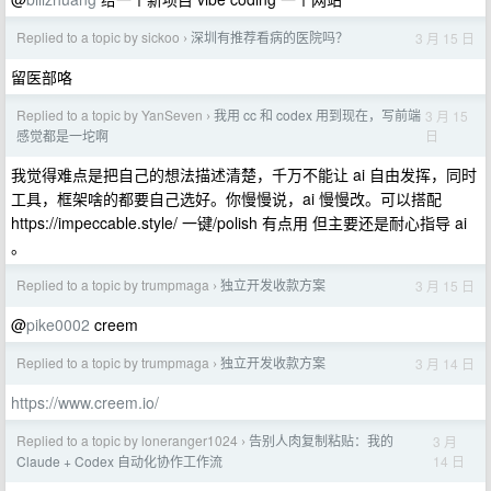
Replied to a topic by sickoo
深圳有推荐看病的医院吗？
3 月 15 日
›
留医部咯
Replied to a topic by YanSeven
我用 cc 和 codex 用到现在，写前端
3 月 15
›
日
感觉都是一坨啊
我觉得难点是把自己的想法描述清楚，千万不能让 ai 自由发挥，同时
工具，框架啥的都要自己选好。你慢慢说，ai 慢慢改。可以搭配
https://impeccable.style/ 一键/polish 有点用 但主要还是耐心指导 ai
。
Replied to a topic by trumpmaga
独立开发收款方案
3 月 15 日
›
@
pike0002
creem
Replied to a topic by trumpmaga
独立开发收款方案
3 月 14 日
›
https://www.creem.io/
Replied to a topic by loneranger1024
告别人肉复制粘贴：我的
3 月
›
14 日
Claude + Codex 自动化协作工作流