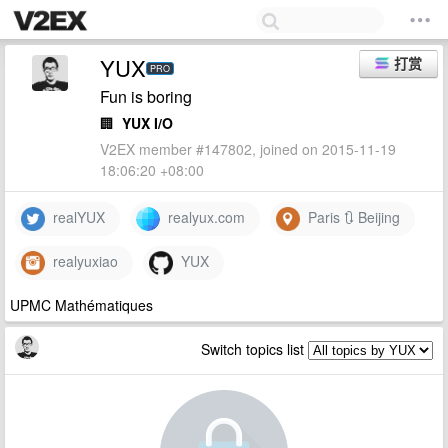
YUX
打赏
PRO
Fun is boring
🏢
YUX I/O
V2EX member #147802, joined on 2015-11-19
18:06:20 +08:00
realYUX
realyux.com
Paris 🔃 Beijing
realyuxiao
YUX
UPMC Mathématiques
Switch topics list