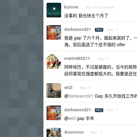
kulove
May 17 via Android
没事的 我也快五个月了
darksword21
May 17
PRO
我是 gap 了六个月，面起来就好
海，到后面选了个还不错的 offer
erwin985211
May 17
同样经历，不过是被裁的，当今的局势
前同事现在强度都挺大的。我要是还在
wi2l
May 17
@
darksword21
Gap 多久开始找工作
darksword21
May 17
PRO
@
wi2l
gap 半年
Anonono
May 17