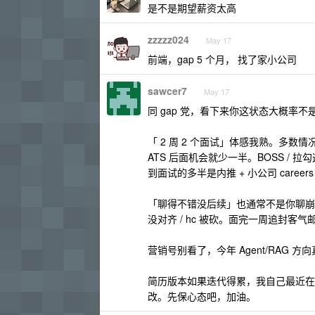
是不是期望薪资太高
zzzzz024
May 17
前端，gap 5 个月， 找了家小公司
sawcer7
May 17
同 gap 党，看下来你这状态大概率不
「 2 周 2 个面试」体感我熟。多数情况
ATS 后面机会就少一半。BOSS / 拉
到面试的多半是内推 + 小公司 caree
「聊得不错没后续」也通常不是你聊崩了
没对齐 / hc 被砍。面完一周追封客
营销号别看了，今年 Agent/RAG 方
简历版本如果迭代得累，我自己最近在用
改。先保心态吧，加油。