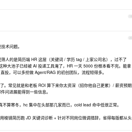
1
2
是技术问题。
筛人的是简历端 HR 这层（关键词 / 学历 tag / 上家公司名），过不了
勾这种大池子已经被 AI 投递工具淹了，HR 一天 5000 份根本看不完。能拿
rs 直投，可以多挖做 Agent/RAG 的初创团队，流程短得多。
。常见就是和老板 ROI 算下来你太资深（招你他自己更累）/ 薪资预期
气邮件问进展能得到一些信息。
向真不算寒冬，hc 集中在头部那几家而已，cold lead 命中低很正常。
棱镜简历跑 JD 关键词诊断 + 针对不同岗位微调措辞，省得每版都从头