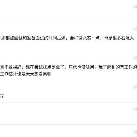
1
1
了，一周都被面试和准备面试的时间占满，会稍微充实一点，也是很多石沉大
1
真不敢裸辞，现在尝试找点副业了，焦虑也没啥用，我了解到的有工作的
工作估计也是天天想着离职
1
的？
1
1