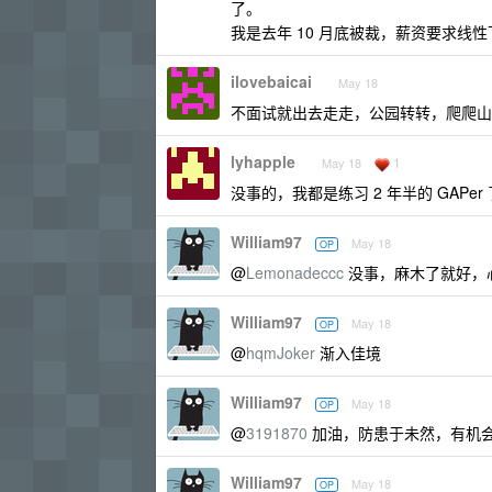
了。
我是去年 10 月底被裁，薪资要求线
ilovebaicai
May 18
不面试就出去走走，公园转转，爬爬山
lyhapple
1
May 18
没事的，我都是练习 2 年半的 GAPer 
William97
May 18
OP
@
Lemonadeccc
没事，麻木了就好，
William97
May 18
OP
@
hqmJoker
渐入佳境
William97
May 18
OP
@
3191870
加油，防患于未然，有机
William97
May 18
OP