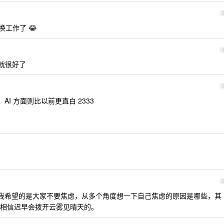
换工作了 😂
康就很好了
I 方面则比以前更直白 2333
我希望的是大家不要焦虑，从多个角度想一下自己焦虑的原因是哪些，其
相信迟早会拨开云雾见晴天的。