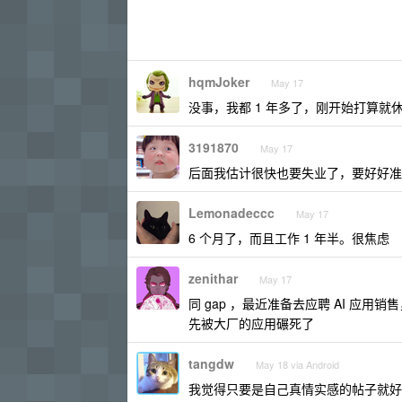
hqmJoker
May 17
没事，我都 1 年多了，刚开始打算就休
3191870
May 17
后面我估计很快也要失业了，要好好准
Lemonadeccc
May 17
6 个月了，而且工作 1 年半。很焦虑
zenithar
May 17
同 gap ，最近准备去应聘 AI 应
先被大厂的应用碾死了
tangdw
May 18 via Android
我觉得只要是自己真情实感的帖子就好