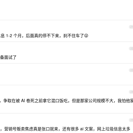
2
息 1-2 个月，后面真的停不下来，刹不住车了😜
2
备面试了
2
2
用销售，争取在被 AI 卷死之前拿它混口饭吃，但是那家公司规模不大，我怕他
2
，营销号贩卖焦虑真是张口就来，还有很多 ai 文案，网上垃圾信息太多