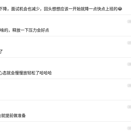
性下降，面试机会也减少，回头想想应该一开始就降一点快点上班的😂
2
啥的，释放一下压力会好点
2
了
2
心态就会慢慢放轻松了哈哈哈
2
3
会就提前做准备
3