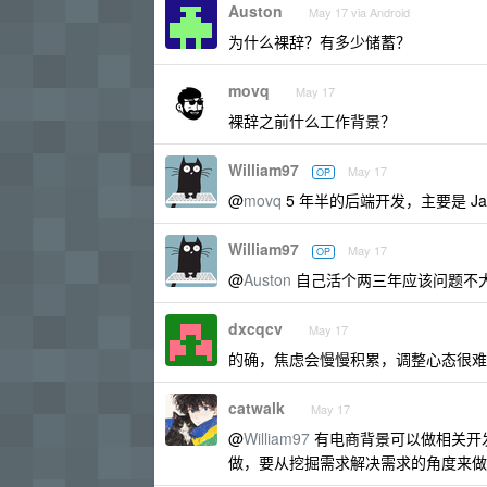
Auston
May 17 via Android
为什么裸辞？有多少储蓄？
movq
May 17
裸辞之前什么工作背景？
William97
May 17
OP
@
movq
5 年半的后端开发，主要是 Jav
William97
May 17
OP
@
Auston
自己活个两三年应该问题不
dxcqcv
May 17
的确，焦虑会慢慢积累，调整心态很难
catwalk
May 17
@
William97
有电商背景可以做相关开
做，要从挖掘需求解决需求的角度来做