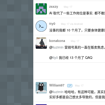
zsxzy
May 17
AI 取代了一些工作岗位是事实. 都不敢
tty0
May 17 via Android
没事的我都 10 个月了，只要身体健
konakona
May 17
@
liuzimin
营销号真的一直在贩卖焦虑，A
@
tty0
我已经 13 个月了 QAQ
William97
May 17
OP
@
liuzimin
哈哈哈，有这种可能，其实
实好多都是自己想太多导致的，但是我