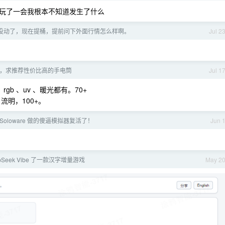
玩了一会我根本不知道发生了什么
年没动了，现在提桶，提前问下外面行情怎么样啊。
Jul 2
，求推荐性价比高的手电筒
Jul 1
gb 、uv 、暖光都有。70+
 流明，100+。
xSoloware 做的傻逼模拟器复活了！
Jun 
pSeek Vibe 了一款汉字增量游戏
May 2