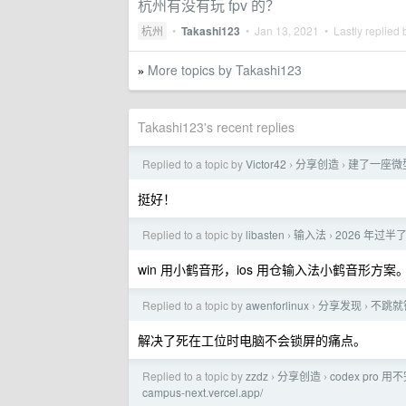
杭州有没有玩 fpv 的？
杭州
•
Takashi123
•
Jan 13, 2021
• Lastly replied
More topics by Takashi123
»
Takashi123's recent replies
Replied to a topic by
Victor42
分享创造
建了一座微
›
›
挺好！
Replied to a topic by
libasten
输入法
2026 年过
›
›
win 用小鹤音形，ios 用仓输入法小鹤音形方案
Replied to a topic by
awenforlinux
分享发现
不跳就
›
›
解决了死在工位时电脑不会锁屏的痛点。
Replied to a topic by
zzdz
分享创造
codex pro
›
›
campus-next.vercel.app/