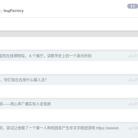
11
 by
bugFactory
型的在线博物馆， 6 个展厅，讲数学史上的一个高光时刻
Jul 2
半了，你们现在在用什么输入法？
Jul 2
。
锁——用心率广播实现人走锁屏
Jul 2
 用不完，尝试让他做了一个第一人称校园丧尸生存文字跑团游戏 https://sealed-
Jul 2