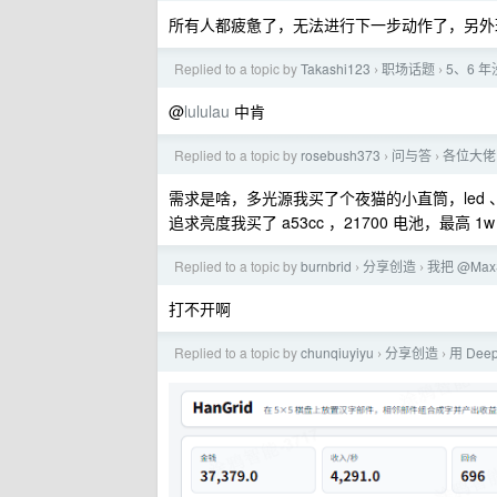
所有人都疲惫了，无法进行下一步动作了，另外
Replied to a topic by
Takashi123
职场话题
5、6 
›
›
@
lululau
中肯
Replied to a topic by
rosebush373
问与答
各位大佬
›
›
需求是啥，多光源我买了个夜猫的小直筒，led 、r
追求亮度我买了 a53cc ，21700 电池，最高 1w
Replied to a topic by
burnbrid
分享创造
我把 @Ma
›
›
打不开啊
Replied to a topic by
chunqiuyiyu
分享创造
用 Dee
›
›