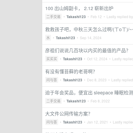
100 出山姆副卡， 2.12 崭新出炉
二手交易
•
Takashi123
•
Feb 12
• Lastly replied b
救救孩子吧，中秋三天怎么过啊/(ㄒoㄒ)/~
水
•
Takashi123
•
Sep 14, 2024
彦祖们说说几百块以内买的最值的产品？
买买买
•
Takashi123
•
Oct 12, 2024
• Lastly replie
有没有懂苔藓的老哥啊？
问与答
•
Takashi123
•
Dec 8, 2023
• Lastly replie
迫于年会奖品，便宜出 sleepace 睡眠检
二手交易
•
Takashi123
•
Feb 8, 2022
大文件公网传输方案？
问与答
•
Takashi123
•
Jan 12, 2021
• Lastly repli