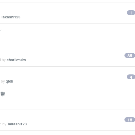
1
y
Takashi123
~
85
d by
charlietuim
4
d by
qfdk
测带
18
ed by
Takashi123