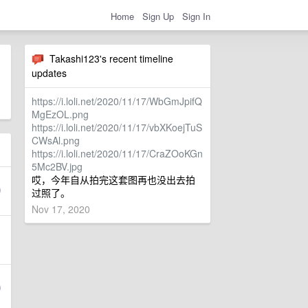
Home
Sign Up
Sign In
Takashi123's recent timeline
updates
https://i.loli.net/2020/11/17/WbGmJpifQ
MgEzOL.png
https://i.loli.net/2020/11/17/vbXKoejTuS
CWsAl.png
https://i.loli.net/2020/11/17/CraZOoKGn
5Mc2BV.jpg
哎，今年自从拍完这套图再也没出去拍
过照了。
Nov 17, 2020