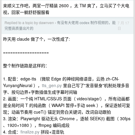
来顺义工作吧，两室一厅精装 2600 ，太 TM 爽了，立马买了个大电
视，回家一躺舒舒服服看
Replied to a topic by dawnven
有没有大佬用 codex 制作视频的，能
7 月 17
›
日
完整高质量出片的
昨天用 claude 做了个，一次性成了:
===================
整个制作链路是这样的：
1. 配音：edge-tts （微软 Edge 的神经网络语音，云扬 zh-CN-
YunyangNeural ），
tts_gen.py
里自己写了"发音替身"机制处理多音
字、按句边界+字数插值生成字幕时间轴
2. 画面：一个纯 HTML/CSS/JS 页面（ video/stage/），所有动画都
是全局时间 T 的纯函数（ WAAPI 暂停+手动 seek ），保证逐帧可复
现；动画节奏用 cueT() 锚定到旁白关键词，改词自动跟拍
3. 渲染：Playwright 驱动无头 Chrome ，逐帧 SEEK(t) 截图（ 30fps
、1920×1080 ），ffmpeg 编码成段
4. 合成：
finalize.py
拼段+混音轨