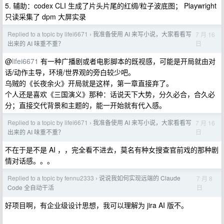
5. 辅助：codex CLI 生成了片头片尾的红绸/粒子波底图； Playwright
只读采集了 dpm 大屏实录
Replied to a topic by lifei6671
我准备使用 AI 来写小说，大家看看写
7 月 16
›
日
出来的 AI 味重不重？
@
lifei6671
有一种广播剧或者电影脚本的既视感，可能是开局就由对
话/动作主导，环境/世界观的旁白较少吧。
乌贼的《长夜余火》开局就是这样，第一章直接弃了。
个人还是喜欢《三国演义》那种：话说天下大势，分久必合，合久必
分；直接交代背景和主题的，能一开始就有代入感。
Replied to a topic by lifei6671
我准备使用 AI 来写小说，大家看看写
7 月 16
›
日
出来的 AI 味重不重？
不在于是不是 AI ，，完全看不进去，莫名有种女搜查官前戏的那种剧
情对话感。。。
Replied to a topic by fennu2333
说说我如何实现远端的 Claude
7 月 8
›
日
Code 全自动干活
好项目啊，有企业级设计思想，我可以理解为 jira AI 版不。