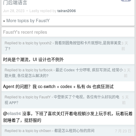
门后端语言
Jun 28, 2023 • Lastly replied by
tairan2006
More topics by FaustY
»
FaustY's recent replies
Replied to a topic by lyxxxh2
我看到圆角按钮和卡片就想吐,是我审美变
3 天
›
前
了?
时尚是个潮流，UI 设计也不例外
Replied to a topic by turfbook
最近 Codex 十分啰嗦, 疯狂写测试, 经常小
3 天
›
前
题大做, 各位是怎么解决的?
Agent 的问题？我 cc-switch + codex + 私有 ds 也疯狂测试
Replied to a topic by FaustY
中登新买了个电视，各位有什么好玩的电
5 天
›
前
视 APP？
@
elias94
没事，下班了喜欢关灯开着电视躺沙发上玩手机，玩着玩着
就睡着了，挺舒服的
Replied to a topic by ch0sen
都是怎么租到心怡的房间
7 月 23 日
›