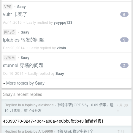
VPS
•
Saay
vultr 卡死了
6
Apr 4, 2015 • Lastly replied by
ycyppq123
问与答
•
Saay
iptables 转发的问题
9
Dec 20, 2014 • Lastly replied by
vimin
程序员
•
Saay
stunnel 穿墙的问题
2
Oct 16, 2014 • Lastly replied by
Saay
More topics by Saay
»
Saay's recent replies
Replied to a topic by alexissde
[神稳中转] GPT 5.6， 0.09 倍率，送
7 月 30
›
日
10 刀试用，前字节开发
45393770-3247-43d4-a08a-4e0bb0fb5b43 谢谢老板！
Replied to a topic by Arlo9909
顶级 Grok 稳定中转 | 全
7 月
›