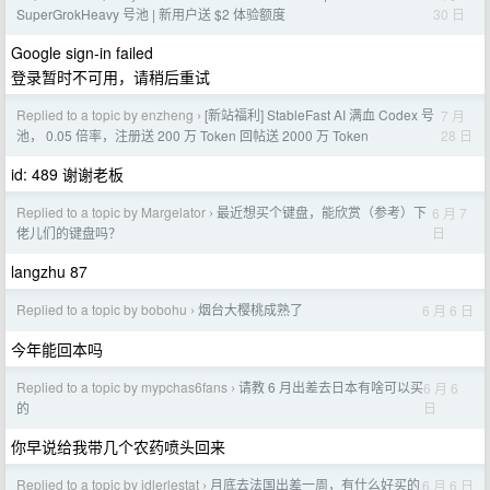
30 日
SuperGrokHeavy 号池 | 新用户送 $2 体验额度
Google sign-in failed
登录暂时不可用，请稍后重试
Replied to a topic by enzheng
[新站福利] StableFast AI 满血 Codex 号
7 月
›
28 日
池， 0.05 倍率，注册送 200 万 Token 回帖送 2000 万 Token
id: 489 谢谢老板
Replied to a topic by Margelator
最近想买个键盘，能欣赏（参考）下
6 月 7
›
日
佬儿们的键盘吗？
langzhu 87
Replied to a topic by bobohu
烟台大樱桃成熟了
6 月 6 日
›
今年能回本吗
Replied to a topic by mypchas6fans
请教 6 月出差去日本有啥可以买
6 月 6
›
日
的
你早说给我带几个农药喷头回来
Replied to a topic by idlerlestat
月底去法国出差一周，有什么好买的
6 月 6 日
›