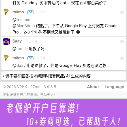
订阅 Claude ，买中转站的 gpt ，现在 gpt 都白菜价了
m0mo
Jun 3
OP
3
@
linchem
@
AlanAdam
结贴了，下午从 Google Play 上订阅完 Claude
Pro ，2-3 个小时不到就又给我封了 😭
Saay
Jun 4
4
@
frantic
退款了吗
m0mo
Jun 4
OP
5
@
Saay
申请退款了，但是 Google Play 那边还没动静
• 请不要在回答技术问题时复制粘贴 AI 生成的内容
© 2026 V2EX · 27ms · 3.9.8.5
About
·
Language
老倔驴证券开户巨靠谱，已助千人!