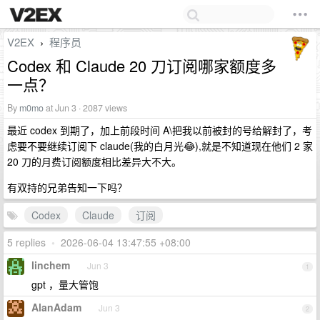
V2EX
程序员
›
Codex 和 Claude 20 刀订阅哪家额度多
一点？
By
m0mo
at Jun 3 · 2087 views
最近 codex 到期了，加上前段时间 A\把我以前被封的号给解封了，考
虑要不要继续订阅下 claude(我的白月光😂),就是不知道现在他们 2 家
20 刀的月费订阅额度相比差异大不大。
有双持的兄弟告知一下吗？
Codex
Claude
订阅
5 replies
•
2026-06-04 13:47:55 +08:00
linchem
Jun 3
1
gpt ，量大管饱
AlanAdam
Jun 3
2