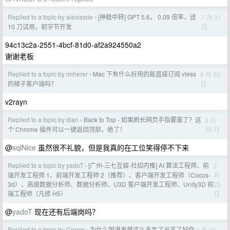
Replied to a topic by alexissde
[神稳中转] GPT 5.6， 0.09 倍率，送
7 月 31
›
日
10 刀试用，前字节开发
94c13c2a-2551-4bcf-81d0-af2a924550a2
谢谢老板
Replied to a topic by imherer
Mac 下有什么好用的能直接订阅 vless
6 月 30
›
日
的梯子客户端吗？
v2rayn
Replied to a topic by dlan
Back to Top - 如果刷长网页手指要废了？这
3 月
›
30 日
个 Chrome 插件可以一键返回顶部，绝了！
@
sqlNice
虽然很不礼貌，但是我真的在工位笑得停不下来
Replied to a topic by yadoT
[广州-三七互娱-社招内推] AI 算法工程师、前
2
›
月
端开发工程师 1、前端开发工程师 2（推荐）、客户端开发工程师（Cocos-
25
3d）、高级数据分析师、数据分析师、U3D 客户端开发工程师、Unity3D 前
日
端工程师（凡修 H5）
@
yadoT
现在还有后端岗吗？
Replied to a topic by Croow
为什么国漫发展这么多年了出不了好作
1 月 30