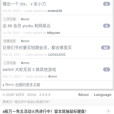
慢出一个 r2s， v 友小刀
2
Oct 30, 2022 • Lastly replied by
mofan236
二手交易
•
Rrrrrr
出 88 会员 youku 和网易云
6
Jul 28, 2022 • Lastly replied by
billyyuan
优惠信息
•
Rrrrrr
巨佬们平时要买短期会员，都去哪里买
40
Feb 23, 2021 • Lastly replied by
LCCCLCCC
二手交易
•
Rrrrrr
switch 大蛇无双 3 换其他游戏
1
Feb 11, 2020 • Lastly replied by
Rrrrrr
Rrrrrr 创建的更多主题
»
© 2026 V2EX · 20ms · 3.9.8.5
About
·
Language
券商万一免五开户活动火热进行中！
›
a股万一免五活动火热进行中！留言就抽鼠标键盘！