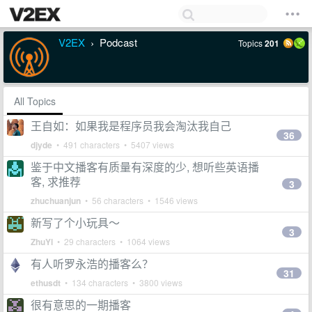
V2EX
Podcast
Topics
201
›
All Topics
王自如：如果我是程序员我会淘汰我自己
36
djyde
• 491 characters • 5407 views
鉴于中文播客有质量有深度的少, 想听些英语播
客, 求推荐
3
zhuchuanjun
• 56 characters • 1546 views
新写了个小玩具～
3
ZhuYl
• 29 characters • 1064 views
有人听罗永浩的播客么？
31
ethusdt
• 134 characters • 3800 views
很有意思的一期播客