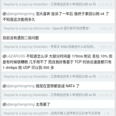
Replied to a topic by ReikoMari
江西电信还有人申请到公网 v4 吗
6 月 20 日
›
@
yijiangchengming
泪大喜奔 投诉了一年后 我终于拿回公网 v4 了
不知道这次能用多久
Replied to a topic by fallimmortal
OpenAI 提升账号风控警告！
6 月 3 日
›
目前没有遇到二验问题
Replied to a topic by ReikoMari
甲骨文 ARM 机能挂什么好玩的。
5 月 3 日
›
@
LAZARUSS
不知道怎么评 大部分时间是 170ms 附近 丢包 10% 但
是有时候很糟糕 几乎用不了 而且我好像基于 TCP 的协议速度都只有
1-4mbps 用 UDP 可以到 300 多
Replied to a topic by ReikoMari
江西电信还有人申请到公网 v4 吗
4 月 28 日
›
@
yijiangchengming
我现在宽带都变成 NAT4 了
Replied to a topic by ReikoMari
江西电信还有人申请到公网 v4 吗
4 月 28 日
›
@
yijiangchengming
太羡慕了
Replied to a topic by fancy2020
这两天晚上连甲骨文云日本节点非常
4 月
›