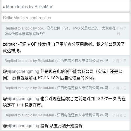
More topics by ReikoMari
»
ReikoMari's recent replies
Replied to a topic by ook
没有公网 IPv4， IPv6 又是动态的，大家现在
7 月 7
›
日
怎么低成本暴露家庭服务？
zerotier 打洞 + CF 转发吧 自己用前者分享用后者。我之前公网没了
就这样搞。
Replied to a topic by ReikoMari
江西电信还有人申请到公网 v4 吗
7 月 7 日
›
@
yijiangchengming
但是现在电信说不能给我公网（实际上还是公
网） 感觉就是解除 PCDN TAG 后自动恢复的公网。
Replied to a topic by ReikoMari
江西电信还有人申请到公网 v4 吗
7 月 7 日
›
@
yijiangchengming
也会跳现在挺稳定 之前是跳到 182 过一次 先在
稳定在 111 稳定在市。
Replied to a topic by ReikoMari
江西电信还有人申请到公网 v4 吗
7 月 6 日
›
@
yijiangchengming
投诉 从五月初开始投诉