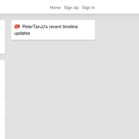
Home
Sign Up
Sign In
PeterTanJJ's recent timeline
updates