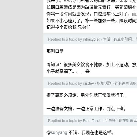
我来了。终结你们所有人的口腔溃疡，如果长期
长期口腔溃疡是因为缺微量元素锌，买葡萄糖补锌口
你喝一段时间就会发现，口腔溃疡马上好了，而
如果不小心磕到了，补一些加强一些，隔段时间
记得投个币给我 兄弟们
Replied to a topic by
jntmxyqier
生活
有点小郁闷，
›
›
那叫口臭
冷知识：很多美女饮食不健康，加上不运动，放
小子就享福了。。。😂
Replied to a topic by
irisdev
职场话题
还有两周离职
›
›
提了离职必须走，另外你就正常做就行了。
一边准备文档，一边正常工作，到点下班。
Replied to a topic by
PeterTanJJ
问与答
现在知识库
›
›
@
sunyang
不错，我现在也是这样。