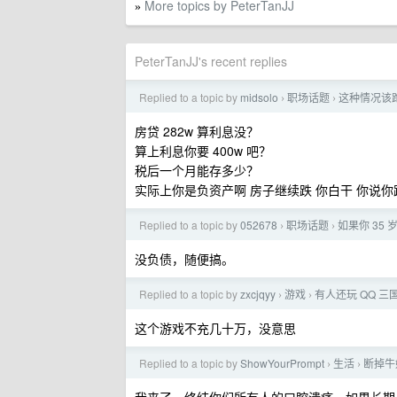
More topics by PeterTanJJ
»
PeterTanJJ's recent replies
Replied to a topic by
midsolo
职场话题
这种情况该
›
›
房贷 282w 算利息没？
算上利息你要 400w 吧？
税后一个月能存多少？
实际上你是负资产啊 房子继续跌 你白干 你说你
Replied to a topic by
052678
职场话题
如果你 35
›
›
没负债，随便搞。
Replied to a topic by
zxcjqyy
游戏
有人还玩 QQ 三
›
›
这个游戏不充几十万，没意思
Replied to a topic by
ShowYourPrompt
生活
断掉牛
›
›