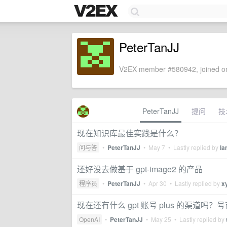
PeterTanJJ
V2EX member #580942, joined on
PeterTanJJ
提问
技
现在知识库最佳实践是什么？
问与答
•
PeterTanJJ
•
May 7
• Lastly replied by
la
还好没去做基于 gpt-image2 的产品
程序员
•
PeterTanJJ
•
Apr 30
• Lastly replied by
x
现在还有什么 gpt 账号 plus 的渠道吗
OpenAI
•
PeterTanJJ
•
May 25
• Lastly replied by