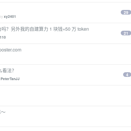
29
 by
xy2401
？另外我的自建算力 1 块钱=50 万 token
21
110
ter.com
么看法？
4
y
PeterTanJJ
靠～