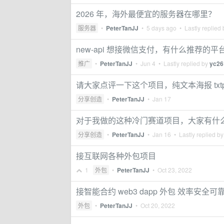
2026 年，海外最便宜的服务器在哪里？
服务器
•
PeterTanJJ
•
5 days ago
• Lastly replied
new-api 想接微信支付，有什么推荐的平台吗
推广
•
PeterTanJJ
•
Jun 4
• Lastly replied by
yc26
请大家点评一下这个项目，纯文本海报 txtpos
分享创造
•
PeterTanJJ
•
Jan 17
对于我做的这种冷门赛道项目，大家有什
分享创造
•
PeterTanJJ
•
Jan 16
• Lastly replied b
接互联网各种外包项目
1
外包
•
PeterTanJJ
•
Oct 23, 2022
接智能合约 web3 dapp 外包 效率安全可
外包
•
PeterTanJJ
•
Oct 20, 2022