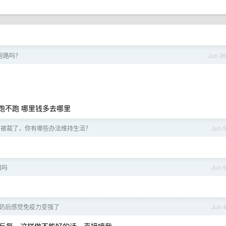
跑路吗？
Jun 2
跑不跑 哪里钱多去哪里
 岁被裁了，你有哪些办法维持生活？
Jun 
国吗
Jun 
奶后感觉免疫力变强了
Jun 