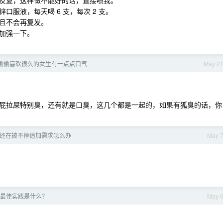
反复，这样做不能好的话，直接喷我。
服液，每天喝 6 支，每次 2 支。
且不会再复发。
加强一下。
偷偷喜欢很久的女生有一点点口气
May 2
屁拉屎特别臭，还有就是口臭，这几个都是一起的，如果有狐臭的话，你
还在被不停追加需求怎么办
May 
最佳实践是什么？
May 