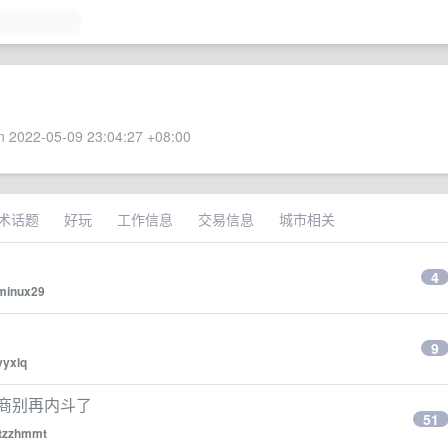
 2022-05-09 23:04:27 +08:00
术话题
好玩
工作信息
交易信息
城市相关
4
minux29
9
yyxlq
？号商别再内斗了
51
tzzhmmt