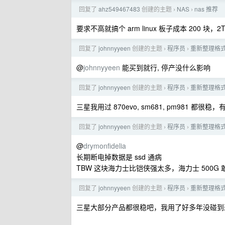
回复了
ahz549467483
创建的主题
NAS
nas 推荐
›
›
要求不高就搞个 arm linux 板子成本 200 块，2TB
回复了
johnnyyeen
创建的主题
程序员
重新整理格式
›
›
@
johnnyyeen
能买到就行, 停产没什么影响
回复了
johnnyyeen
创建的主题
程序员
重新整理格式
›
›
三星我用过 870evo, sm681, pm981
回复了
johnnyyeen
创建的主题
程序员
重新整理格式
›
›
@
drymonfidelia
长期断电掉数据是 ssd 通病
TBW 这块海力士比铠侠强太多，海力士 500G 敢标
回复了
johnnyyeen
创建的主题
程序员
重新整理格式
›
›
三星大部分产品都很稳吧，我用了好多年没碰到