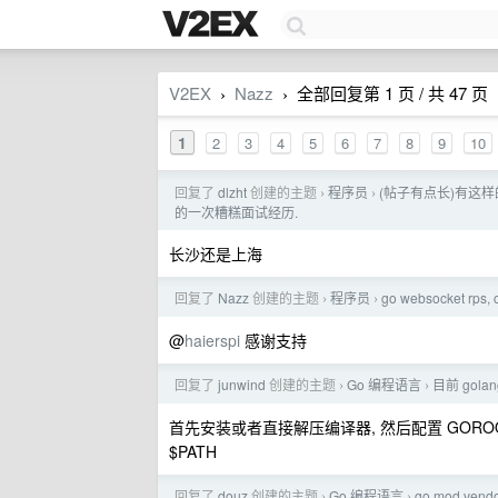
V2EX
Nazz
全部回复第 1 页 / 共 47 页
›
›
1
2
3
4
5
6
7
8
9
10
回复了
dlzht
创建的主题
程序员
(帖子有点长)有这
›
›
的一次糟糕面试经历.
长沙还是上海
回复了
Nazz
创建的主题
程序员
go websocket rps
›
›
@
haierspi
感谢支持
回复了
junwind
创建的主题
Go 编程语言
目前 gol
›
›
首先安装或者直接解压编译器, 然后配置 GOROOT, GOP
$PATH
回复了
douz
创建的主题
Go 编程语言
go mod ve
›
›