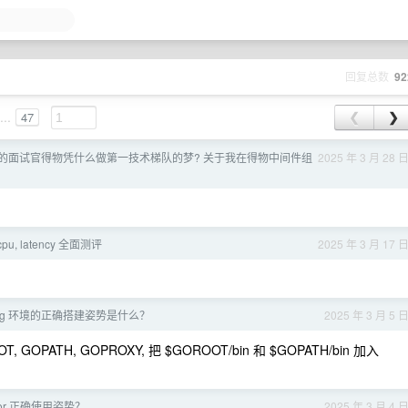
回复总数
92
...
47
❮
❯
样的面试官得物凭什么做第一技术梯队的梦? 关于我在得物中间件组
2025 年 3 月 28 
, cpu, latency 全面测评
2025 年 3 月 17 
ang 环境的正确搭建姿势是什么？
2025 年 3 月 5 
ATH, GOPROXY, 把 $GOROOT/bin 和 $GOPATH/bin 加入
ndor 正确使用姿势？
2025 年 3 月 4 