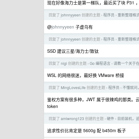
现在好像海力士是第一梯队，最近买了块 P31 ，
回复了
johnnyyeen
创建的主题
程序员
重新整理格式
›
›
@
johnnyyeen
子虚乌有
回复了
johnnyyeen
创建的主题
程序员
重新整理格式
›
›
SSD 建议三星/海力士/致钛
回复了
nigi
创建的主题
Go 编程语言
请教一个关于在 w
›
›
WSL 的网络很迷，最好换 VMware 桥接
回复了
MingLovesLife
创建的主题
程序员
不懂就问，
›
›
鉴权方案有很多种，JWT 属于很辣鸡的那类。云厂商喜
token
回复了
amiwrong123
创建的主题
硬件
目前装机，追
›
›
追求性价比肯定是 5600g 配 b450m 板子