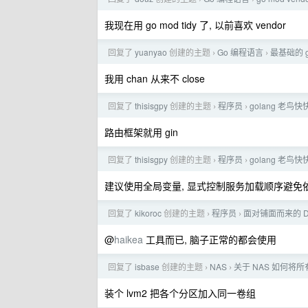
我现在用 go mod tidy 了, 以前喜欢 vendor
回复了
yuanyao
创建的主题
Go 编程语言
最基础的 
›
›
我用 chan 从来不 close
回复了
thisisgpy
创建的主题
程序员
golang 老鸟
›
›
路由框架就用 gin
回复了
thisisgpy
创建的主题
程序员
golang 老鸟
›
›
建议使用全局变量, 显式控制服务加载顺序避免依
回复了
kikoroc
创建的主题
程序员
面对铺面而来的 D
›
›
@
haikea
工具而已, 脑子正常的都会使用
回复了
isbase
创建的主题
NAS
关于 NAS 如何将
›
›
装个 lvm2 把各个分区加入同一卷组