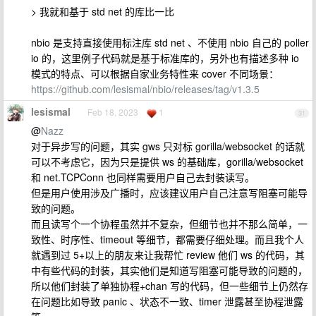
> 我就和基于 std net 的库比一比
nbio 是支持直接使用标注库 std net 、不使用 nbio 自己的 poller
io 的，这里例子代码就是基于标准库的，另外也有描述多种 io
模式的特点、可以根据自家业务特性来 cover 不同场景：
https://github.com/lesismal/nbio/releases/tag/v1.3.5
lesismal
Feb 18, 2023
1
31
@
Nazz
对于异步写的问题，其实 gws 只对标 gorilla/websocket 的话就
可以不考虑它，因为只是提供 ws 的基础库，gorilla/websocket
和 net.TCPConn 也同样需要用户自己去封装读写。
但是用户使用涉及广播时，应该建议用户自己注意写阻塞可能导
致的问题。
而且读写个一个协程虽然并不复杂，但细节也并不那么简单，一
致性、时序性、timeout 等细节，都需要仔细处理。而且我个人
就遇到过 5+以上的朋友来让我帮忙 review 他们 ws 的代码，其
中有些代码的封装，其实他们是知道写阻塞可能导致的问题的，
所以他们封装了单独协程+chan 写的代码，但一些细节上仍然存
在问题比如导致 panic 、状态不一致、timer 泄露甚至协程泄露