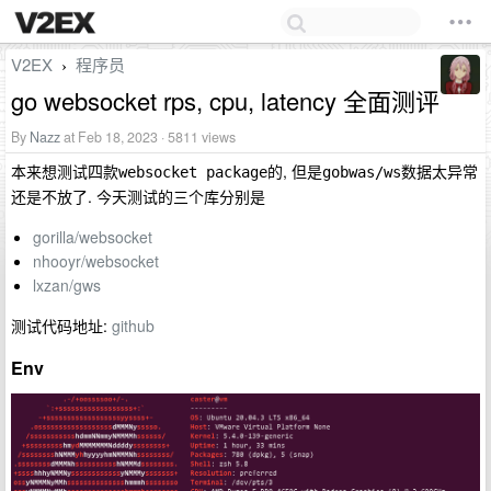
V2EX
程序员
›
go websocket rps, cpu, latency 全面测评
By
Nazz
at Feb 18, 2023 · 5811 views
本来想测试四款
的, 但是
数据太异常
websocket package
gobwas/ws
还是不放了. 今天测试的三个库分别是
gorilla/websocket
nhooyr/websocket
lxzan/gws
测试代码地址:
github
Env