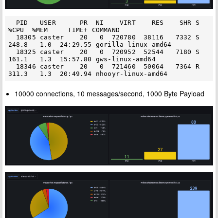
  PID   USER      PR  NI    VIRT    RES    SHR S  
%CPU  %MEM     TIME+ COMMAND

  18305 caster    20   0  720780  38116   7332 S 
248.8   1.0  24:29.55 gorilla-linux-amd64

  18325 caster    20   0  720952  52544   7180 S 
161.1   1.3  15:57.80 gws-linux-amd64

  18346 caster    20   0  721460  50064   7364 R 
10000 connections, 10 messages/second, 1000 Byte Payload