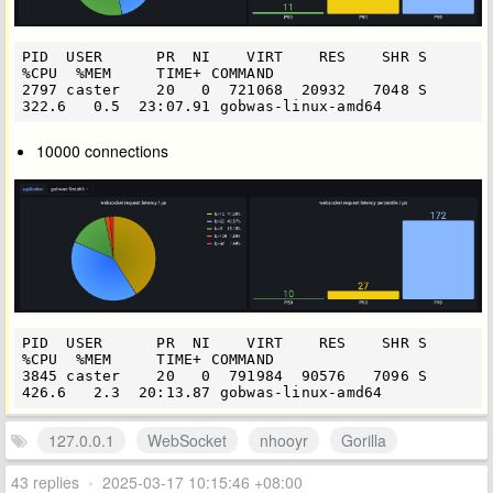
PID  USER      PR  NI    VIRT    RES    SHR S  
%CPU  %MEM     TIME+ COMMAND

2797 caster    20   0  721068  20932   7048 S 
10000 connections
PID  USER      PR  NI    VIRT    RES    SHR S  
%CPU  %MEM     TIME+ COMMAND

3845 caster    20   0  791984  90576   7096 S 
127.0.0.1
WebSocket
nhooyr
Gorilla
43 replies
•
2025-03-17 10:15:46 +08:00