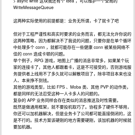
> async write 这块我还有个 idea ，可以维护一个全局的
WriteMessageQueue
这两种实际使用的前提都是：业务无所谓，卡了就卡了吧
但对于工程严谨性和高实时要求的业务而言，都无法允许你说的
这两种策略，因为都解决不了我说的问题，只要你是在单个循环
中处理多个 conn ，就都可能存在一些健康 conn 被某些网络不
佳的 conn 造成卡顿的问题。
举个例子，RPG 游戏，地图上广播的消息非常多，如果某个玩
家的连接卡了，其他人都跟着卡，这是不可接受的，否则游戏服
务提供者上线用不了多久就可以解散项目了，除非项目本来也没
人、本来挣不到钱。
其他的游戏类型，比如 FPS 、Moba 类、其他 PVP 的动作类，
都是同样的无法忍受这种一人卡多人的问题的。
复杂的 APP 业务同样会存在类似的消息推送及时性需要。
既然是做通用框架，就不要投机取巧了。协程多了硬件不够用，
你还可以加机器解决，但是业务卡了公司都可能直接倒闭的，这
是不行的。技术方案该硬刚的地方需要硬刚，该加机器的时候就
要加机器。