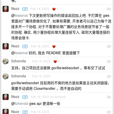
等。
Nazz
Feb 18, 2023
1
OP
32
@
lesismal
下次更新把写操作的错误返回加上吧. 不打算在 gws
里面对广播场景做优化了, 如果有需要, 开发者可以自己为每个连
接多开一个协程, 对于不需要处理广播的业务场景就节省了一般
的协程. 确实, 用少量协程处理大量连接写入, 碰到大量慢连接的
场景会很卡.
Nazz
Feb 18, 2023
1
OP
33
@
lesismal
好的, 我去 README 里面提醒下
lizhenda
Feb 19, 2023
1
34
支持，自己项目还没替换 gorilla/websocket ，等有空了试试
lizhenda
Feb 19, 2023
35
gorilla/websocket 目前用的不爽的地方是如果是主动关闭链接，
需要手动调用 CloseHandler ，而不是自动的
Nazz
Feb 19, 2023 via Android
OP
36
@
lizhenda
gws api 更清晰一些
Nazz
Feb 19, 2023
OP
37