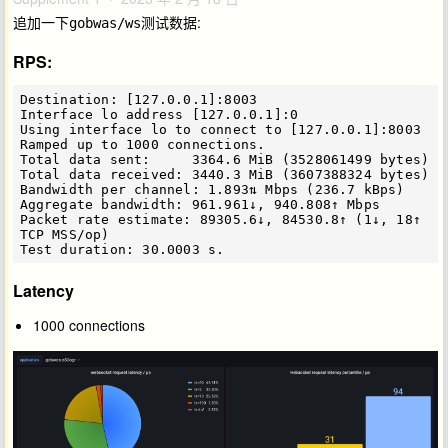
追加一下
测试数据:
gobwas/ws
RPS:
Destination: [127.0.0.1]:8003

Interface lo address [127.0.0.1]:0

Using interface lo to connect to [127.0.0.1]:8003

Ramped up to 1000 connections.

Total data sent:     3364.6 MiB (3528061499 bytes)

Total data received: 3440.3 MiB (3607388324 bytes)

Bandwidth per channel: 1.893⇅ Mbps (236.7 kBps)

Aggregate bandwidth: 961.961↓, 940.808↑ Mbps

Packet rate estimate: 89305.6↓, 84530.8↑ (1↓, 18↑ 
TCP MSS/op)

Latency
1000 connections