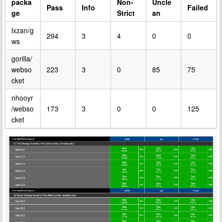
packa
Non-
Uncle
Pass
Info
Failed
ge
Strict
an
lxzan/g
294
3
4
0
0
ws
gorilla/
webso
223
3
0
85
75
cket
nhooyr
/webso
173
3
0
0
125
cket