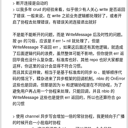
> 断开连接是自动的
> 以我多年 crud 的经验来看，似乎很少有人关心 write 是否返回
了错误. 一般来说，在 write 之前业务逻辑都处理好了，或者开
启了协程去处理错误，有错误关闭连接退出就好
不是能不能断开的问题，而是 WriteMessage 后及时性的问题。
按 go 的习俗，应该是 if err != nil 就处理了，但是
WriteMessage 不返回 err ，如果这后面还有其他逻辑，就造成
了后面逻辑代码的浪费，虽然整体可能不影响，但你提供 err 返
回毕竟也没什么复杂度。标准库也好、其他 repo 也好大家都是
这样，你这里的设计会显得不符合习惯。
而且其实这样做，相当于是基于标准库的同步 io 、能够顺序代
码的情况下，糅杂进来了异步框架的回调机制。nbio 的 OnError
这些也是回调，但那是因为 io 和逻辑协程是在不同协程，为了
避免用户再占用一个协程来处理，只能回调，并且 nbio 的
WriteMessage 这些也是提供 err 返回的，所以也还算符合 go
的习惯
> 使用 channel 异步写会增加一倍的常驻协程，我更倾向于广播
的时候开启一小批临时协程