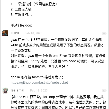
1. 一靠运气好（公网速度稳定）
2. 二靠没人搞
3. 三靠业务小
手动狗头:dog:
liuxu
Feb 18, 2023
16
gws 在 write 时非常直接，一个锁就发数据了，其他 2 个框架
write 前或多或少的用管道或锁处理了下别的状态情况，然后才
一个锁发数据
对比来看，gws 用一个全局 emitError 来处理各种错误，有点像
整个项目用一个 try 处理，只返回 http code 错误码，可以说是
简洁，也可以说是简陋，看个人喜好了
gorilla 现在被 fasthttp 接着开发了：
https://github.com/fasthttp/websocket
lesismal
Feb 18, 2023
17
@
Nazz
#11 很正常，for loop 处理单个慢、其他要等，我在其
他帖子里说的跨协程的各种逃逸成本、亲和性差之类的，异步部
分只有在连接数达到阈值才有优势，所以我自己的库以前只支持