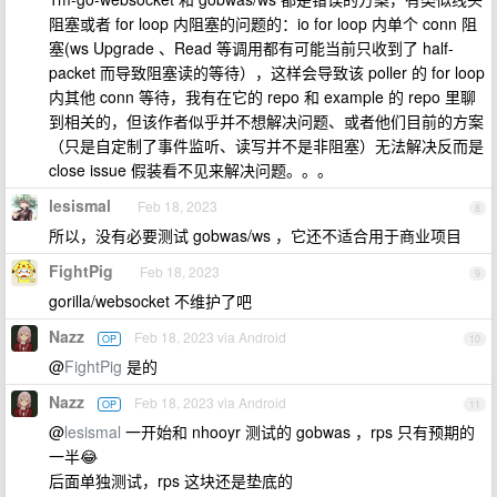
阻塞或者 for loop 内阻塞的问题的：io for loop 内单个 conn 阻
塞(ws Upgrade 、Read 等调用都有可能当前只收到了 half-
packet 而导致阻塞读的等待），这样会导致该 poller 的 for loop
内其他 conn 等待，我有在它的 repo 和 example 的 repo 里聊
到相关的，但该作者似乎并不想解决问题、或者他们目前的方案
（只是自定制了事件监听、读写并不是非阻塞）无法解决反而是
close issue 假装看不见来解决问题。。。
lesismal
Feb 18, 2023
8
所以，没有必要测试 gobwas/ws ，它还不适合用于商业项目
FightPig
Feb 18, 2023
9
gorilla/websocket 不维护了吧
Nazz
Feb 18, 2023 via Android
OP
10
@
FightPig
是的
Nazz
Feb 18, 2023 via Android
OP
11
@
lesismal
一开始和 nhooyr 测试的 gobwas ，rps 只有预期的
一半😂
后面单独测试，rps 这块还是垫底的