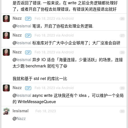
是否返回了错误. 一般来说，在 write 之前业务逻辑都处理好
了，或者开启了协程去处理错误，有错误关闭连接退出就好
Nazz
Feb 18, 2023 via Android
OP
26
@
lesismal
笔误，开启了协程去处理业务逻辑.
Nazz
Feb 18, 2023 via Android
OP
27
@
lesismal
标准库对于广大中小企业够用了；大厂没准会自研
Nazz
Feb 18, 2023 via Android
OP
28
@
lesismal
异步 IO 适合「海量连接，少量活跃」的场景，连接
太少跑 benchmark 就吃亏了😆
我就和基于 std net 的库比一比
Nazz
Feb 18, 2023 via Android
OP
29
@
lesismal
async write 这块我还有个 idea ，可以维护一个全局
的 WriteMessageQueue
lesismal
Feb 18, 2023
30
@
Nazz