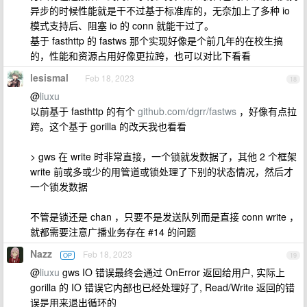
异步的时候性能就是干不过基于标准库的，无奈加上了多种 io
模式支持后、阻塞 io 的 conn 就能干过了。
基于 fasthttp 的 fastws 那个实现好像是个前几年的在校生搞
的，性能和资源占用好像更拉跨，也可以对比下看看
lesismal
Feb 18, 2023
18
@
liuxu
以前基于 fasthttp 的有个
github.com/dgrr/fastws
，好像有点拉
跨。这个基于 gorilla 的改天我也看看
> gws 在 write 时非常直接，一个锁就发数据了，其他 2 个框架
write 前或多或少的用管道或锁处理了下别的状态情况，然后才
一个锁发数据
不管是锁还是 chan ，只要不是发送队列而是直接 conn write ，
就都需要注意广播业务存在 #14 的问题
Nazz
Feb 18, 2023
OP
19
@
liuxu
gws IO 错误最终会通过 OnError 返回给用户, 实际上
gorilla 的 IO 错误它内部也已经处理好了, Read/Write 返回的错
误是用来退出循环的