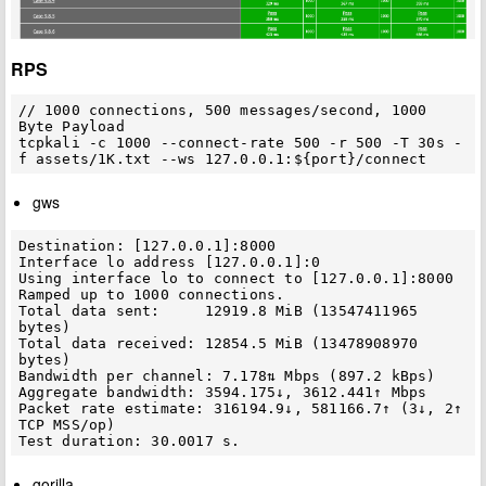
RPS
// 1000 connections, 500 messages/second, 1000 
Byte Payload

tcpkali -c 1000 --connect-rate 500 -r 500 -T 30s -
gws
Destination: [127.0.0.1]:8000

Interface lo address [127.0.0.1]:0

Using interface lo to connect to [127.0.0.1]:8000

Ramped up to 1000 connections.

Total data sent:     12919.8 MiB (13547411965 
bytes)

Total data received: 12854.5 MiB (13478908970 
bytes)

Bandwidth per channel: 7.178⇅ Mbps (897.2 kBps)

Aggregate bandwidth: 3594.175↓, 3612.441↑ Mbps

Packet rate estimate: 316194.9↓, 581166.7↑ (3↓, 2↑ 
TCP MSS/op)

gorilla