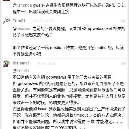
@
lizhenda
gws 在连接生命周期管理这块可以说是自动挡, IO 过
程中一旦出现错误就会关闭连接
Trim21
Feb 25, 2023
38
@
lesismal
之前的回复没提醒，又看到 v2 有 websocket 相关的
帖子才想起来这个帖子...
那个作者还写了一篇 medium 博文，他是用在 mailru 的，应该
不算是业务小吧 ...
lesismal
Feb 25, 2023
39
@
Trim21
不知道他有没有把 gobwas/ws 用于他们大业务量的项目。
但 gobwas/ws 的实际问题是存在的，所以跟它用到哪里了不是
直接关系，有问题就是有问题，只是可能问题影响范围他们可以
接受，但并不代表别人的业务也能接受，尤其是被别人盯上随便
来攻击一下的时候，影响要更大得多。
而且你看他的 issue 列表里也确实是别人提出了生产环境遇到了
问题，我在那里讨论，他都是想着 timeout 之类的方式去解决，
但那并不能解决问题。所以我才说它需要“三靠”才能稳定。。。
但总不能大家项目都“三靠”保平安吧。。。