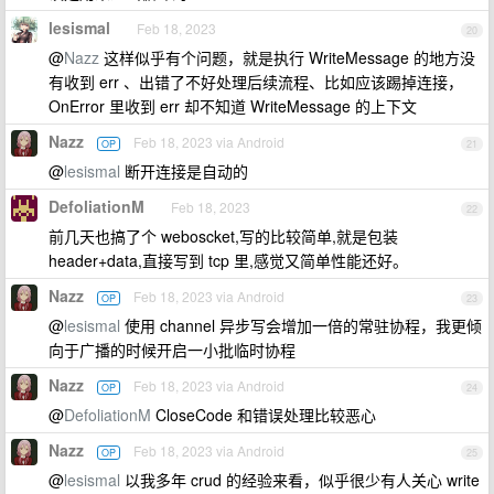
lesismal
Feb 18, 2023
20
@
Nazz
这样似乎有个问题，就是执行 WriteMessage 的地方没
有收到 err 、出错了不好处理后续流程、比如应该踢掉连接，
OnError 里收到 err 却不知道 WriteMessage 的上下文
Nazz
Feb 18, 2023 via Android
OP
21
@
lesismal
断开连接是自动的
DefoliationM
Feb 18, 2023
22
前几天也搞了个 weboscket,写的比较简单,就是包装
header+data,直接写到 tcp 里,感觉又简单性能还好。
Nazz
Feb 18, 2023 via Android
OP
23
@
lesismal
使用 channel 异步写会增加一倍的常驻协程，我更倾
向于广播的时候开启一小批临时协程
Nazz
Feb 18, 2023 via Android
OP
24
@
DefoliationM
CloseCode 和错误处理比较恶心
Nazz
Feb 18, 2023 via Android
OP
25
@
lesismal
以我多年 crud 的经验来看，似乎很少有人关心 write