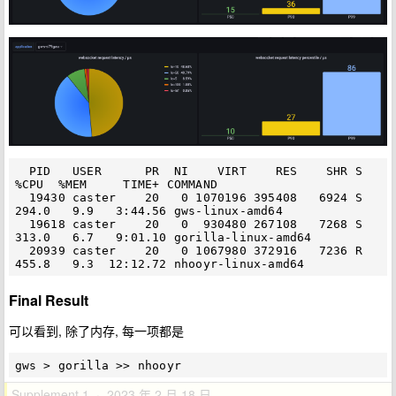
  PID   USER      PR  NI    VIRT    RES    SHR S  
%CPU  %MEM     TIME+ COMMAND

  19430 caster    20   0 1070196 395408   6924 S 
294.0   9.9   3:44.56 gws-linux-amd64

  19618 caster    20   0  930480 267108   7268 S 
313.0   6.7   9:01.10 gorilla-linux-amd64

  20939 caster    20   0 1067980 372916   7236 R 
Final Result
可以看到, 除了内存, 每一项都是
Supplement 1 · 2023 年 2 月 18 日