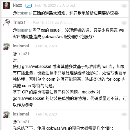
Nazz
Feb 18, 2023 via Android
OP
12
@
lesismal
正确的道路太艰难，纯异步地解析应用层协议😂
Trim21
Feb 18, 2023 via Android
13
@
lesismal
看了你的 issue ，没理解错的话，只要少数恶意 ws
客户端就能造成 gobwas/ws 服务器拒绝服务？
lesismal
Feb 18, 2023
14
@
Trim21
对。
使用 grilla/websocket 或者其他多数基于标准库的 ws 库，如果
有广播业务，也要注意不只是处理读要单独协程，处理写也要单
独协程，否则单个 conn 的写可能阻塞，造成类似的 for loop 内
其他 conn 等待的问题。
基于 OP 的库也需要注意同样的问题。melody 对
gorilla/websocket 的封装是单独的写协程，代码质量还不错，可
以作为参考
lesismal
Feb 18, 2023
15
@
Trim21
我总结了下，使用 gobwas/ws 的项目大概需要几个“靠”：