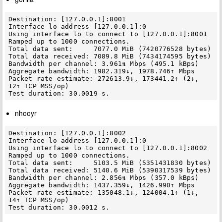
Destination: [127.0.0.1]:8001

Interface lo address [127.0.0.1]:0

Using interface lo to connect to [127.0.0.1]:8001

Ramped up to 1000 connections.

Total data sent:     7077.0 MiB (7420776528 bytes)

Total data received: 7089.8 MiB (7434174595 bytes)

Bandwidth per channel: 3.961⇅ Mbps (495.1 kBps)

Aggregate bandwidth: 1982.319↓, 1978.746↑ Mbps

Packet rate estimate: 272613.9↓, 173441.2↑ (2↓, 
12↑ TCP MSS/op)

nhooyr
Destination: [127.0.0.1]:8002

Interface lo address [127.0.0.1]:0

Using interface lo to connect to [127.0.0.1]:8002

Ramped up to 1000 connections.

Total data sent:     5103.5 MiB (5351431830 bytes)

Total data received: 5140.6 MiB (5390317539 bytes)

Bandwidth per channel: 2.856⇅ Mbps (357.0 kBps)

Aggregate bandwidth: 1437.359↓, 1426.990↑ Mbps

Packet rate estimate: 135048.1↓, 124004.1↑ (1↓, 
14↑ TCP MSS/op)
