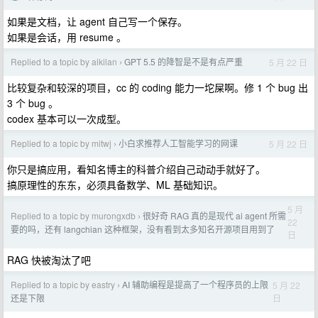
如果是文档，让 agent 自己写一个保存。
如果是会话，用 resume 。
Replied to a topic by aikilan
GPT 5.5 的降智是不是有点严重
5 月 22 日
›
比较复杂和较深的项目，cc 的 coding 能力一坨屎啊。修 1 个 bug 出
3 个 bug 。
codex 基本可以一次成型。
Replied to a topic by mitwj
小白求推荐人工智能学习的网课
5 月 22 日
›
你只是搞应用，看知名博主的科普介绍自己动动手就好了。
搞原理性的东东，必须具备数学、ML 基础知识。
5 月
Replied to a topic by murongxdb
很好奇 RAG 真的是现代 ai agent 所需
›
22
要的吗，还有 langchian 这种框架，没有看到太多知名开源项目用到了
日
RAG 快被淘汰了吧
Replied to a topic by eastry
AI 辅助编程是提高了一个程序员的上限
5 月 22
›
日
还是下限