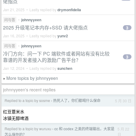
佬指点
Jan 21, 2025 • Lastly replied by
drymonfidelia
问与答
•
johnnyyeen
2025 升级笔记本内存+SSD 请大佬指点
3
Jan 16, 2025 • Lastly replied by
yunv2
问与答
•
johnnyyeen
冷门方向：问一下 PC 端软件或者网站有没有比较
3
靠谱的开发者接入的激励广告平台？
Jan 12, 2024 • Lastly replied by
sunchen
More topics by johnnyyeen
»
johnnyyeen's recent replies
Replied to a topic by sosme
热死人了，你们都喝什么保命
5 月 30 日
›
红豆薏米水
冰镇无醇啤酒
Replied to a topic by wuruxu
cc 和 codex 之类的终端输出，大家是
5 月 22
›
日
怎么保存的？