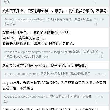
日
合作
咸鱼买了几个， 跟买彩票似得，，累了。。找个物美价廉的，不容易
Replied to a topic by YanSeven
外部大脑越来越强，原生大脑逐渐
7 月 10
›
日
成为瓶颈
就这样过几千年。。我们的大脑也会进化吧。
用 ai 写， 感觉每天更累了。。
原来是大脑的消耗，比没用 ai 的时期，更累了。
Replied to a topic by qqqfreeboycn
Google 已经明确确认中国政府封锁
7 月
›
9 日
了来自 Google Voice 的 VoIP 号码
之前莫名其妙接到东南亚电话，现在没了。至少是好事儿
Replied to a topic by zeex
硬盘要涨价到啥时候？怎么越涨越高了
7 月 9 日
›
32g 内存条，我几年前配机器的时候，为了双通道买了 2 条，今天再
去看价格，不禁唏嘘
Replied to a topic by shendaowu
哪些因素会导致人低估大语言模
7 月 5
›
日
型？
没用过的人会高估吧，低估我觉得都是成年人，不会看扁任何人。