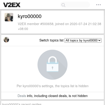
kyro00000
V2EX member #500658, joined on 2020-07-24 21:02:38
+08:00
Switch topics list
Per kyro00000's settings, the topics list is hidden
Deals
info, including closed deals, is not hidden
kyro00000's recent replies