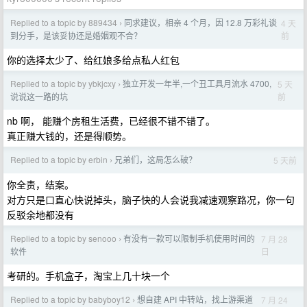
Replied to a topic by 889434
同求建议，相亲 4 个月，因 12.8 万彩礼谈
4 天
›
前
到分手，是该妥协还是婚姻观不合？
你的选择太少了、给红娘多给点私人红包
Replied to a topic by ybkjcxy
独立开发一年半,一个丑工具月流水 4700,
5 天
›
前
说说这一路的坑
nb 啊， 能赚个房租生活费，已经很不错不错了。
真正赚大钱的，还是得顺势。
Replied to a topic by erbin
兄弟们，这局怎么破？
5 天前
›
你全责，结案。
对方只是口直心快说掉头，脑子快的人会说我减速观察路况，你一句
反驳余地都没有
Replied to a topic by senooo
有没有一款可以限制手机使用时间的
7 月 28
›
日
软件
考研的。手机盒子，淘宝上几十块一个
Replied to a topic by babyboy12
想自建 API 中转站，找上游渠道
7 月 24
›