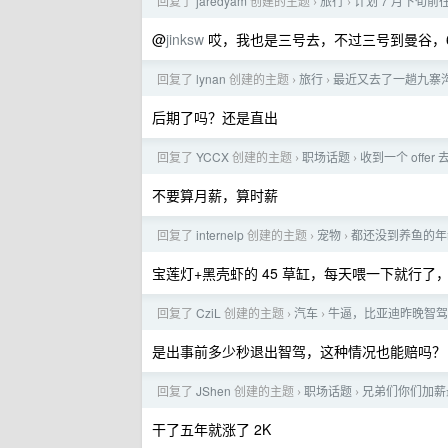
回复了
jaredyam
创建的主题
旅行
计划 7 月下旬
›
›
@
jinksw
哎，我也是三号去，不过三号到曼谷，6
回复了
lynan
创建的主题
旅行
最近又去了一趟九寨
›
›
后期了吗？还是直出
回复了
YCCX
创建的主题
职场话题
收到一个 offer
›
›
不要算月薪，算时薪
回复了
internelp
创建的主题
宠物
都还没到养鱼的年
›
›
宝莲灯+黑壳虾的 45 草缸，每天喂一下就行
回复了
CziL
创建的主题
汽车
牛逼，比亚迪昨晚智驾
›
›
是出事前多少秒退出智驾，这种情况也能赔吗？
回复了
JShen
创建的主题
职场话题
兄弟们你们加薪
›
›
干了五年就涨了 2K