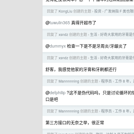
回复了
KongLiu
创建的主题
投资
广发纳指 F 类也限额
›
›
@
tuwulin365
真得开超市了
回复了
xsndz
创建的主题
生活
好奇大家用的牙膏是
›
›
@
dummyx
检查一下是不是牙周炎/牙龈炎了
回复了
xsndz
创建的主题
生活
好奇大家用的牙膏是
›
›
舒客，我感觉他家的牙膏和牙刷都还行
回复了
Mannnnning
创建的主题
程序员
工作 8 年
›
›
@
defphilip
?这不是伪代码吗，只是讨论循环的情
口是吧
回复了
Mannnnning
创建的主题
程序员
工作 8 年
›
›
第三方接口的无奈之举，很正常