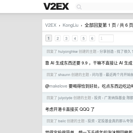
V2EX
KongLiu
全部回复第 1 页 / 共 6 
›
›
1
2
3
4
5
6
回复了
huiyonghkw
创建的主题
分享创造
找了很久 
›
›
靠 AI 生成东西还要 9.9 ，干嘛不直接让 AI 生成
回复了
shaunn
创建的主题
问与答
最近两个月开始
›
›
@
makelove
要喝得恰到好处，吃点东西边吃边
回复了
julyclyde
创建的主题
投资
广发纳指基金 限额
›
›
考虑开港卡直接买 QQQ 了
回复了
baiic
创建的主题
投资
定投基金真的那么夸
›
›
觉得定投很简单，想一下千禧年的泡沫期回撤差不