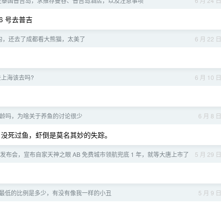
前往泰国普吉岛，求推荐曼谷、普吉岛酒店，以及注意事项
6 月 24 
 号去普吉
沟，还去了成都看大熊猫，太美了
6 月 22 
 去上海该去吗?
6 月 10 
龄吗，为啥关于养鱼的讨论很少
6 月 8 
了，没死过鱼，虾倒是莫名其妙的失踪。
发布会，宣布自家天神之眼 AB 免费城市领航兜底 1 年，就等大唐上市了
5 月 29 
最低的比例是多少，有没有像我一样的小丑
5 月 9 