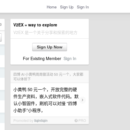
Home
Sign Up
Sign In
0
V2EX = way to explore
V2EX 是一个关于分享和探索的地方
Sign Up Now
前
For Existing Member
Sign In
前
四博 AI 小黄鸭周周做活动 50 元一个，大家都
可以体验下
小黄鸭 50 元一个，开放完整的硬
日
件生产资料，嵌入式软件代码。默
›
认小智固件，刷机可以对接 “四博
小助手”小程序，
日
Promoted by
liqinliqin
PRO