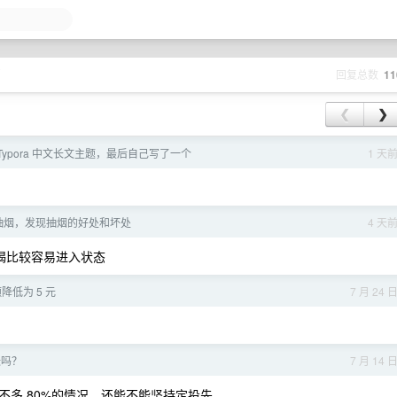
页
回复总数
11
❮
❯
Typora 中文长文主题，最后自己写了一个
1 天
抽烟，发现抽烟的好处和坏处
4 天
喝比较容易进入状态
降低为 5 元
7 月 24 
张吗？
7 月 14 
多 80%的情况，还能不能坚持定投先