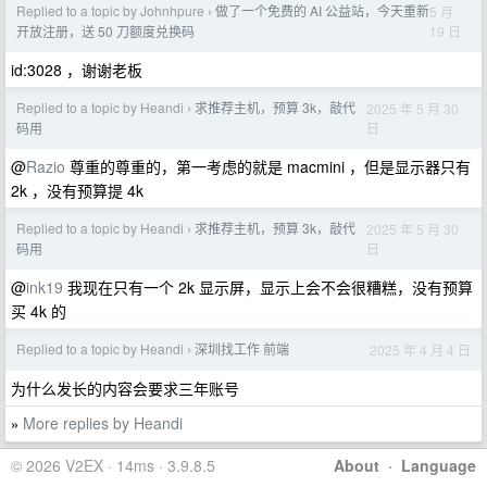
Replied to a topic by Johnhpure
做了一个免费的 AI 公益站，今天重新
5 月
›
19 日
开放注册，送 50 刀额度兑换码
id:3028 ，谢谢老板
Replied to a topic by Heandi
求推荐主机，预算 3k，敲代
2025 年 5 月 30
›
日
码用
@
Razio
尊重的尊重的，第一考虑的就是 macmini ，但是显示器只有
2k ，没有预算提 4k
Replied to a topic by Heandi
求推荐主机，预算 3k，敲代
2025 年 5 月 30
›
日
码用
@
ink19
我现在只有一个 2k 显示屏，显示上会不会很糟糕，没有预算
买 4k 的
Replied to a topic by Heandi
深圳找工作 前端
2025 年 4 月 4 日
›
为什么发长的内容会要求三年账号
More replies by Heandi
»
© 2026 V2EX · 14ms · 3.9.8.5
About
·
Language