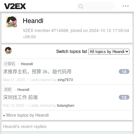
Heandi
V2EX member #714568, joined on 2024-10-12 17:05:04
+08:00
Switch topics list
计算机
•
Heandi
求推荐主机，预算 3k，敲代码用
18
May 31, 2025 • Lastly replied by
xing7673
求职
•
Heandi
深圳找工作 前端
13
Feb 13, 2025 • Lastly replied by
liulanghan
More topics by Heandi
»
Heandi's recent replies