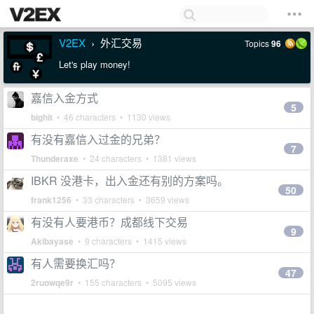
V2EX
外汇交易
Topics
96
›
Let's play money!
嘉信入金方式
5
bighit
• 46 characters • 1130 views
有没有嘉信入过金的兄弟？
7
Thunderaxe
• 24 characters • 1381 views
IBKR 没港卡，出入金还有别的方案吗。
50
frank1256
• 33 characters • 3659 views
有没有人要港币？成都线下交易
9
Akibayase
• 9 characters • 1415 views
有人需要换汇吗？
47
2ruowqe9r
• 155 characters • 5095 views