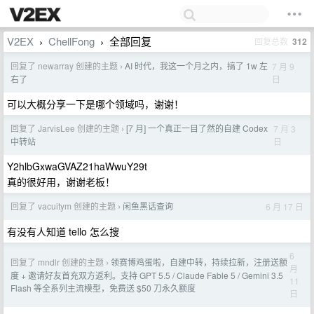
V2EX
ChellFong
全部回复
回复总数
312
›
›
回复了 newarray 创建的主题
AI 时代，我这一个月之内，搞了 1w 左
7 月 9
›
日
右了
可以大概分享一下是哪个领域吗，谢谢！
回复了 JarvisLee 创建的主题
[7 月] 一个真正一目了然的自建 Codex
7 月 3
›
日
中转站
Y2hlbGxwaGVAZ21haWwuY29t
真的很好用，谢谢老板！
回复了 vacuitym 创建的主题
闲鱼黑话查询
6 月 17 日
›
有没有人知道 tello 怎么搜
6
回复了 mndlr 创建的主题
领赛博鸡蛋啦，自建中转，持续拉新，注册送额
›
月
度 + 邀请好友首充双方返利。支持 GPT 5.5 / Claude Fable 5 / Gemini 3.5
11
Flash 等全系列主流模型，免费送 $50 刀永久额度
日