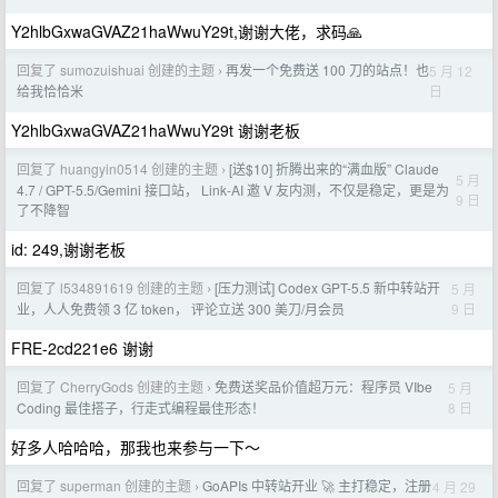
Y2hlbGxwaGVAZ21haWwuY29t,谢谢大佬，求码🙏
回复了 sumozuishuai 创建的主题
再发一个免费送 100 刀的站点！也
5 月 12
›
日
给我恰恰米
Y2hlbGxwaGVAZ21haWwuY29t 谢谢老板
回复了 huangyin0514 创建的主题
[送$10] 折腾出来的“满血版” Claude
›
5 月
4.7 / GPT-5.5/Gemini 接口站， Link-AI 邀 V 友内测，不仅是稳定，更是为
9 日
了不降智
id: 249,谢谢老板
回复了 l534891619 创建的主题
[压力测试] Codex GPT-5.5 新中转站开
5 月
›
9 日
业，人人免费领 3 亿 token， 评论立送 300 美刀/月会员
FRE-2cd221e6 谢谢
回复了 CherryGods 创建的主题
免费送奖品价值超万元：程序员 VIbe
5 月
›
8 日
Coding 最佳搭子，行走式编程最佳形态！
好多人哈哈哈，那我也来参与一下～
回复了 superman 创建的主题
GoAPIs 中转站开业 🚀 主打稳定，注册
4 月 29
›