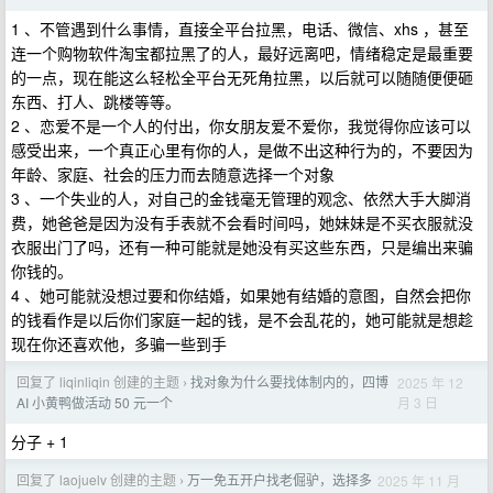
1 、不管遇到什么事情，直接全平台拉黑，电话、微信、xhs ，甚至
连一个购物软件淘宝都拉黑了的人，最好远离吧，情绪稳定是最重要
的一点，现在能这么轻松全平台无死角拉黑，以后就可以随随便便砸
东西、打人、跳楼等等。
2 、恋爱不是一个人的付出，你女朋友爱不爱你，我觉得你应该可以
感受出来，一个真正心里有你的人，是做不出这种行为的，不要因为
年龄、家庭、社会的压力而去随意选择一个对象
3 、一个失业的人，对自己的金钱毫无管理的观念、依然大手大脚消
费，她爸爸是因为没有手表就不会看时间吗，她妹妹是不买衣服就没
衣服出门了吗，还有一种可能就是她没有买这些东西，只是编出来骗
你钱的。
4 、她可能就没想过要和你结婚，如果她有结婚的意图，自然会把你
的钱看作是以后你们家庭一起的钱，是不会乱花的，她可能就是想趁
现在你还喜欢他，多骗一些到手
回复了 liqinliqin 创建的主题
找对象为什么要找体制内的，四博
2025 年 12
›
月 3 日
AI 小黄鸭做活动 50 元一个
分子 + 1
回复了 laojuelv 创建的主题
万一免五开户找老倔驴，选择多
2025 年 11 月
›