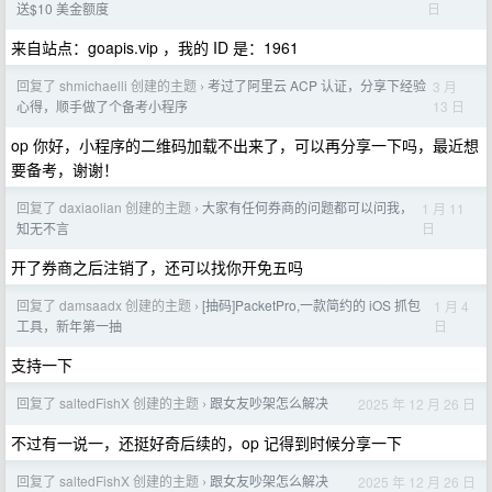
日
送$10 美金额度
来自站点：goapis.vip ，我的 ID 是：1961
回复了 shmichaelli 创建的主题
考过了阿里云 ACP 认证，分享下经验
3 月
›
13 日
心得，顺手做了个备考小程序
op 你好，小程序的二维码加载不出来了，可以再分享一下吗，最近想
要备考，谢谢！
回复了 daxiaolian 创建的主题
大家有任何券商的问题都可以问我，
1 月 11
›
日
知无不言
开了券商之后注销了，还可以找你开免五吗
回复了 damsaadx 创建的主题
[抽码]PacketPro,一款简约的 iOS 抓包
1 月 4
›
日
工具，新年第一抽
支持一下
回复了 saltedFishX 创建的主题
跟女友吵架怎么解决
2025 年 12 月 26 日
›
不过有一说一，还挺好奇后续的，op 记得到时候分享一下
回复了 saltedFishX 创建的主题
跟女友吵架怎么解决
2025 年 12 月 26 日
›