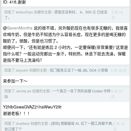
ID: 418,谢谢
回复了 wobuchiyu 创建的主题
感冒还没有好， 4、500 元 已经没
5 月 19
›
日
了。
@
SevenMonths
说的很不错，另外酸奶现在也有很多无糖的，我很喜
欢喝牛奶，但是牛奶不知道为什么容易长痘，现在更多的是喝无糖的
酸奶了，很酸，但是也习惯了。
顺便问一下，“还有就是练后 2 小时内，一定要保暖(非常重要)”这里是
指什么呢？一般运动完都出一身汗，特别热，休息下就去洗澡，保暖
是指不要马上洗澡吗？
回复了 laojuelv 创建的主题
低门槛免五没了～抽 JBL GO4 小音箱
5 月 18 日
›
来参加一下～
回复了 JarvisLee 创建的主题
一个真正一目了然的自建 Codex 中转
5 月 15
›
日
站
Y2hlbGxwaGVAZ21haWwuY29t
谢谢老板！！！
回复了 dualface 创建的主题
[发码] 想躺着吸 AI, 试了一圈工具都不爽,
5 月 15
›
日
自己搓了个