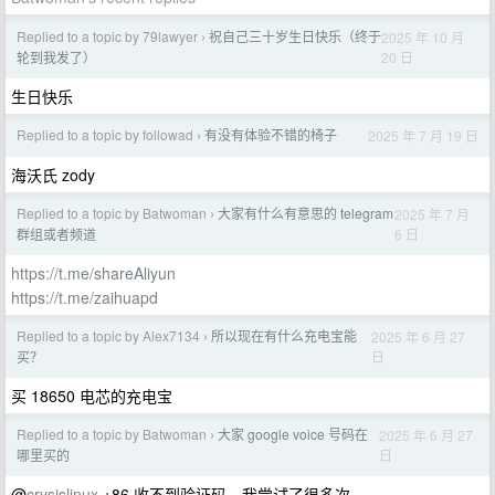
Replied to a topic by 79lawyer
祝自己三十岁生日快乐（终于
2025 年 10 月
›
20 日
轮到我发了）
生日快乐
Replied to a topic by followad
有没有体验不错的椅子
2025 年 7 月 19 日
›
海沃氏 zody
Replied to a topic by Batwoman
大家有什么有意思的 telegram
2025 年 7 月
›
6 日
群组或者频道
https://t.me/shareAliyun
https://t.me/zaihuapd
Replied to a topic by Alex7134
所以现在有什么充电宝能
2025 年 6 月 27
›
日
买？
买 18650 电芯的充电宝
Replied to a topic by Batwoman
大家 google voice 号码在
2025 年 6 月 27
›
日
哪里买的
@
crysislinux
+86 收不到验证码，我尝试了很多次