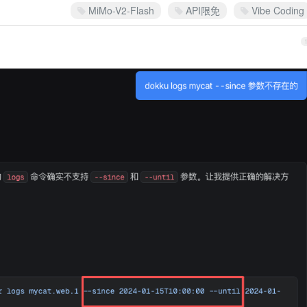
MiMo-V2-Flash
API限免
Vibe Coding