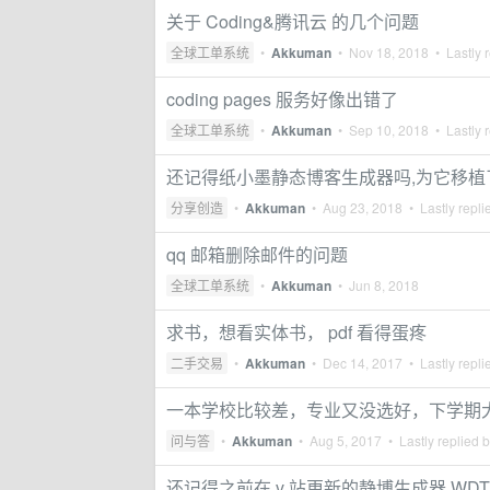
关于 Coding&腾讯云 的几个问题
全球工单系统
•
Akkuman
•
Nov 18, 2018
• Lastly 
coding pages 服务好像出错了
全球工单系统
•
Akkuman
•
Sep 10, 2018
• Lastly 
还记得纸小墨静态博客生成器吗,为它移植
分享创造
•
Akkuman
•
Aug 23, 2018
• Lastly repli
qq 邮箱删除邮件的问题
全球工单系统
•
Akkuman
•
Jun 8, 2018
求书，想看实体书， pdf 看得蛋疼
二手交易
•
Akkuman
•
Dec 14, 2017
• Lastly repli
一本学校比较差，专业又没选好，下学期
问与答
•
Akkuman
•
Aug 5, 2017
• Lastly replied 
还记得之前在 v 站更新的静博生成器 WDT