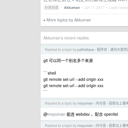
分享创造
•
Akkuman
•
Jun 17, 2017
• Lastly repli
More topics by Akkuman
»
Akkuman's recent replies
Replied to a topic by
pathetique
程序员
请问大家同步
›
›
git 可以同一个别名多个来源
```shell
git remote set-url --add origin xxx
git remote set-url --add origin xxx
```
Replied to a topic by
moyuman
问与答
投影仪上看
›
›
@
moyuman
能连 webdav ，配合 openlist
Replied to a topic by
moyuman
问与答
投影仪上看
›
›