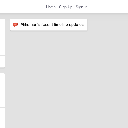
Home
Sign Up
Sign In
Akkuman's recent timeline updates