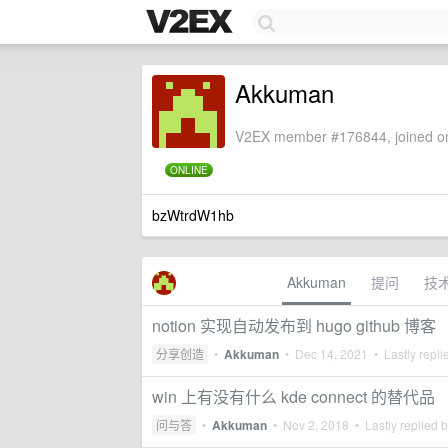
Akkuman
V2EX member #176844, joined on
ONLINE
bzWtrdW1hb
Akkuman
提问
技
notion 实现自动发布到 hugo github 博客
分享创造
•
Akkuman
•
Dec 14, 2021
• Lastly repli
win 上有没有什么 kde connect 的替代品
问与答
•
Akkuman
•
Nov 2, 2018
• Lastly replied 