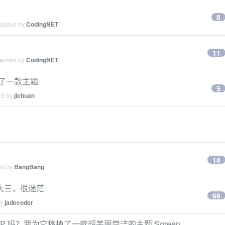
8
replied by
CodingNET
11
replied by
CodingNET
了一款主题
5
ed by
jichuan
18
ed by
BangBang
大三，很迷茫
66
by
jadecoder
P 吗？我为它移植了一款超美丽简洁的主题 Sgreen