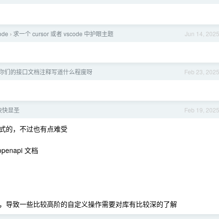
ode
求一个 cursor 或者 vscode 中护眼主题
Jun 14, 202
›
 你们的接口文档注释写道什么程度呀
Feb 23, 202
鸟快快显圣
Feb 19, 202
式的，不过也有点难受
enapi 文档
，导致一些比较高阶的自定义操作需要对库有比较深的了解