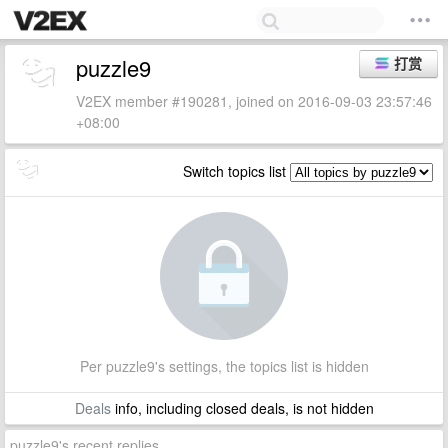
puzzle9
打赏
V2EX member #190281, joined on 2016-09-03 23:57:46
+08:00
Switch topics list
Per puzzle9's settings, the topics list is hidden
Deals
info, including closed deals, is not hidden
puzzle9's recent replies