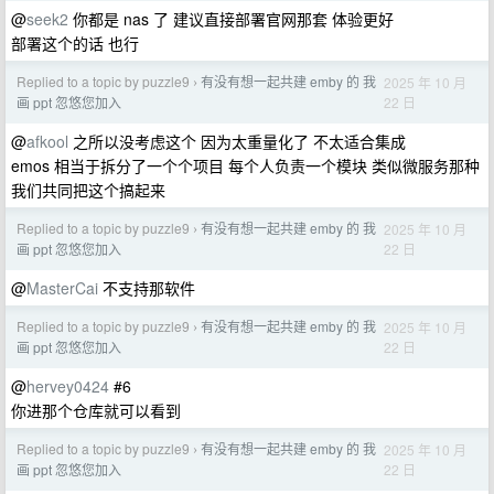
@
seek2
你都是 nas 了 建议直接部署官网那套 体验更好
部署这个的话 也行
Replied to a topic by puzzle9
有没有想一起共建 emby 的 我
2025 年 10 月
›
22 日
画 ppt 忽悠您加入
@
afkool
之所以没考虑这个 因为太重量化了 不太适合集成
emos 相当于拆分了一个个项目 每个人负责一个模块 类似微服务那种
我们共同把这个搞起来
Replied to a topic by puzzle9
有没有想一起共建 emby 的 我
2025 年 10 月
›
22 日
画 ppt 忽悠您加入
@
MasterCai
不支持那软件
Replied to a topic by puzzle9
有没有想一起共建 emby 的 我
2025 年 10 月
›
22 日
画 ppt 忽悠您加入
@
hervey0424
#6
你进那个仓库就可以看到
Replied to a topic by puzzle9
有没有想一起共建 emby 的 我
2025 年 10 月
›
22 日
画 ppt 忽悠您加入