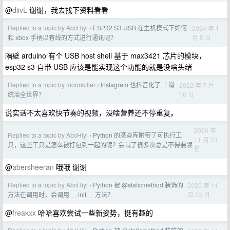
@
diivL
谢谢，我去找下资料看看
Replied to a topic by AbcHiyi
ESP32 S3 USB 在主机模式下如何
2024 年 1
›
月 5 日
和 xbox 手柄以有线的方式进行通讯呢？
隔壁 arduino 有个 USB host shell 基于 max3421 芯片的模块，
esp32 s3 自带 USB 应该是能实现这个功能的就是没啥头绪
Replied to a topic by moonkiller
Instagram 也抖音化了 上滑
2022 年 7 月
›
16 日
统治全世界？
说实话不太喜欢快节奏的视频，没啥营养还不停重复。
2020 年
Replied to a topic by AbcHiyi
Python 的某些库附带了可执行工
›
11 月 23
具，这些工具是怎么被打包到一起的呢？尝试了很多次总是不得要领
日
@
abersheeran
哦哦 谢谢
Replied to a topic by AbcHiyi
Python 被 @staticmethod 装饰的
2020 年 11
›
月 23 日
方法在调用时，会调用 __init__ 方法？
@
freakxx
哈哈喜欢尝试一些新姿势，挺有趣的