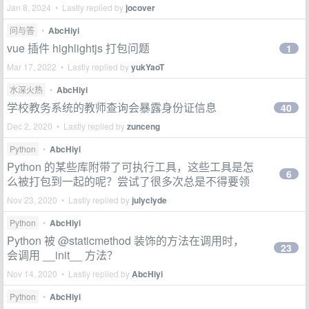
Jan 8, 2024 • Lastly replied by
jocover
问与答
•
AbcHiyi
vue 插件 highlightjs 打包问题
1
Mar 17, 2022 • Lastly replied by
yukYaoT
水深火热
•
AbcHiyi
学校教务系统的教师查询会暴露身份证信息
40
Dec 2, 2020 • Lastly replied by
zunceng
Python
•
AbcHiyi
Python 的某些库附带了可执行工具，这些工具是怎
6
么被打包到一起的呢？尝试了很多次总是不得要领
Nov 23, 2020 • Lastly replied by
julyclyde
Python
•
AbcHiyi
Python 被 @staticmethod 装饰的方法在调用时，
23
会调用 __init__ 方法？
Nov 14, 2020 • Lastly replied by
AbcHiyi
Python
•
AbcHiyi