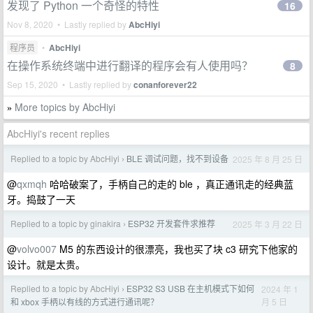
发现了 Python 一个奇怪的特性
16
Nov 8, 2020 • Lastly replied by
AbcHiyi
程序员
•
AbcHiyi
在操作系统终端中进行翻译的程序会有人使用吗？
8
Sep 15, 2020 • Lastly replied by
conanforever22
More topics by AbcHiyi
»
AbcHiyi's recent replies
Replied to a topic by AbcHiyi
BLE 调试问题，找不到设备
2025 年 8 月 25 日
›
@
qxmqh
哈哈破案了，手柄自己的走的 ble ，真正通讯走的经典蓝
牙。捣鼓了一天
Replied to a topic by ginakira
ESP32 开发套件求推荐
2025 年 3 月 22 日
›
@
volvo007
M5 的东西设计的很漂亮，我也买了块 c3 研究下他家的
设计。就是太贵。
Replied to a topic by AbcHiyi
ESP32 S3 USB 在主机模式下如何
2024 年 1
›
月 5 日
和 xbox 手柄以有线的方式进行通讯呢？