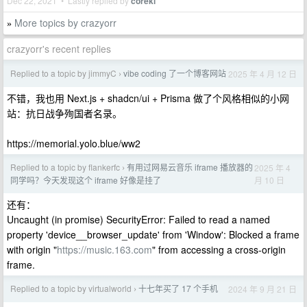
Dec 22, 2021 • Lastly replied by
coreki
More topics by crazyorr
»
crazyorr's recent replies
Replied to a topic by jimmyC
vibe coding 了一个博客网站
2025 年 4 月 12 日
›
不错，我也用 Next.js + shadcn/ui + Prisma 做了个风格相似的小网
站：抗日战争殉国者名录。
https://memorial.yolo.blue/ww2
Replied to a topic by flankerfc
有用过网易云音乐 iframe 播放器的
2025 年 4
›
月 10 日
同学吗？今天发现这个 iframe 好像是挂了
还有：
Uncaught (in promise) SecurityError: Failed to read a named
property 'device__browser_update' from 'Window': Blocked a frame
with origin "
https://music.163.com
" from accessing a cross-origin
frame.
Replied to a topic by virtualworld
十七年买了 17 个手机
2024 年 9 月 21 日
›