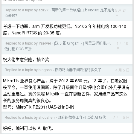
Replied to a topic by adz2k
萌新的第一台软路由上 N5105 是不是有
5 月 24
›
日
点奢侈？
考虑一下功率，arm 开发板功耗更低。N5105 年年耗电约 100-140
度，NanoPi R76S 约 20-35 度。
Replied to a topic by Yserver
[送 5 张 Giffgaff 卡] 阿里云折扣账户，
4 月 18
›
日
低门槛 ECS 五折
祝大佬生意兴隆，抽个奖
Replied to a topic by bingoso
你的路由器不间断运行多久了
4 月 5 日
›
MikroTik 业界良心产品，购于 2013 年 650 元，13 年了，在老家服
役至今，一直使用没间断，除了升级固件升级/停电会重启外几乎没有
主动重启过。真的佩服 Mikotik 一直在更新固件，家用级产品有这么
长的服务周期真的很良心。
型号：MikroTik RB2011UAS-2HnD-IN
Replied to a topic by shoushen
政府的很多工作可以被 AI 取代
2 月 10 日
›
好吧，编制可以被 AI 取代。