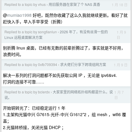
Replied to a topic by vhus
用旧服务器在家架了个 NAS 真香
1 月 18 日
›
@
mumiao1998
好吧，既然你收藏了这么久我就继续更新。看好了就
赶快入手，早入手早享受（折腾）
Replied to a topic by songtianlun
2026 年了，有没有丝滑一些的
1 月 9
›
日
Linux 远程桌面解决方案
别折腾 linux 桌面，已经有无数的前辈折腾过了，事实就是不好用，
浪费时间。
Replied to a topic by 0xfb709394
求大佬们分享下跨境组网方案
1 月 9 日
›
解决一系列的打洞问题都不如先获取公网 IP ，无论是 ipv6&v4.
打洞的连接不可靠……
Replied to a topic by bclerdx
大家家里的网络拓扑结构都是什么，说
1 月 7
›
日
说。
开始铜转光了：已经稳定运行 1 年
1.主架构光猫中兴 G7615-光纤-中兴 G1612*2 ，组 mesh ，wifi6 覆
盖；
2.光猫转桥接，关闭光猫 DHCP ；