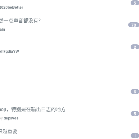
5
2020beBetter
里居然一点声音都没有？
70
ain
2
yh7gdiaYW
？
6
emoji，特别是在输出日志的地方
5
 by
deplives
越来越重要
1