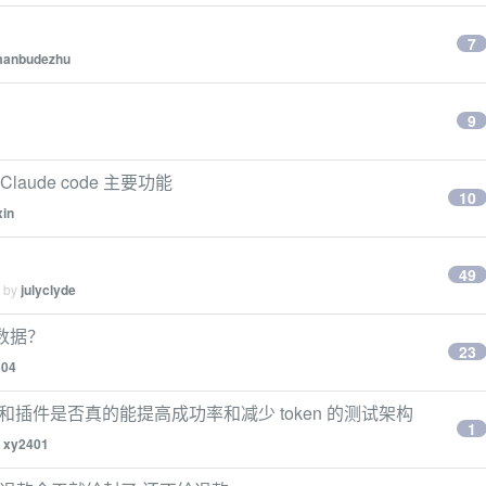
7
anbudezhu
9
laude code 主要功能
10
xin
49
d by
julyclyde
数据？
23
504
nt，和插件是否真的能提高成功率和减少 token 的测试架构
1
y
xy2401