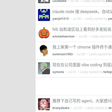
Leon6868
•
Jul 29
• Lastly replied by
xim
claude code 接 deepseek，
ywcjxf1515
•
Jul 29
• Lastly replied by
yw
NS 站和波区站上看到好多发帖说 玻区
emmathoermer
•
Jul 29
• Lastly replied 
我上架第一个 chrome 插件终于
sunmoon1983
•
Jul 29
• Lastly replied by
现在在公司里面 vibe coding 
symons
•
Jul 31
• Lastly replied by
hellop
推荐下自己写的 agent，大家感
bronyakaka
•
Jul 29
• Lastly replied by
b