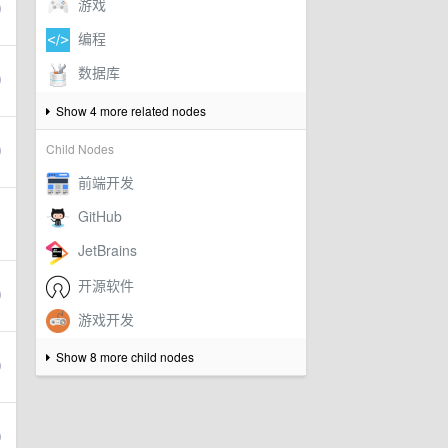
Show 4 more related nodes
Child Nodes
Show 8 more child nodes