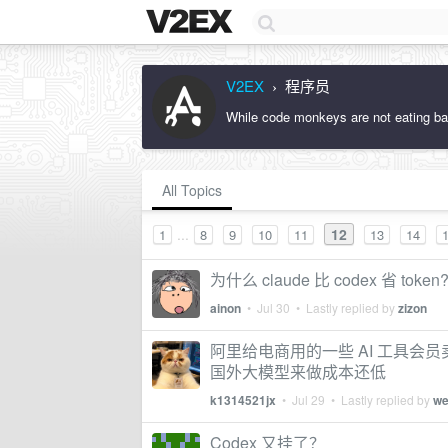
V2EX
程序员
›
While code monkeys are not eating ba
All Topics
...
12
1
8
9
10
11
13
14
为什么 claude 比 codex 省 token
ainon
•
Jul 30
• Lastly replied by
zizon
阿里给电商用的一些 AI 工具
国外大模型来做成本还低
k1314521jx
•
Jul 29
• Lastly replied by
we
Codex 又挂了？