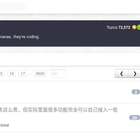
Topics
72,572
nanas, they're coding.
...
15
16
17
3629
❮
❯
?
2
会员卖这么贵，但实际里面很多功能完全可以自己接入一些
20
ixind