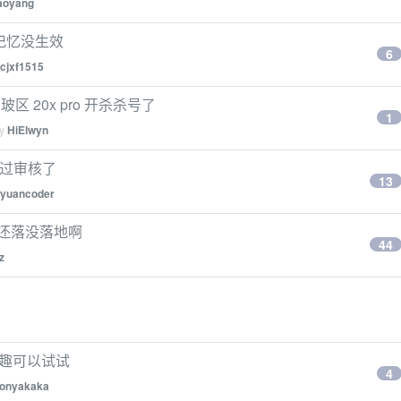
aoyang
自动记忆没生效
6
cjxf1515
 20x pro 开杀杀号了
1
by
HiElwyn
通过审核了
13
yuancoder
到底还落没落地啊
44
z
兴趣可以试试
4
ronyakaka