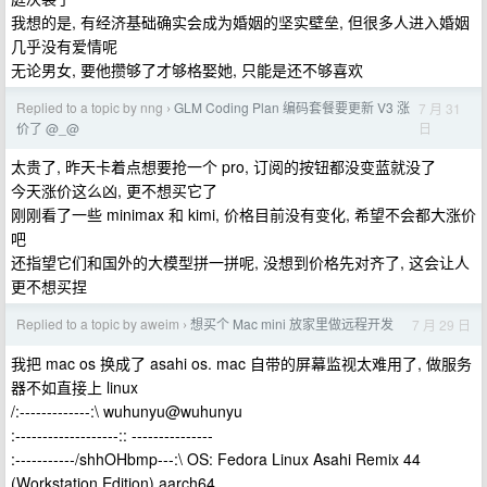
我想的是, 有经济基础确实会成为婚姻的坚实壁垒, 但很多人进入婚姻
几乎没有爱情呢
无论男女, 要他攒够了才够格娶她, 只能是还不够喜欢
Replied to a topic by nng
GLM Coding Plan 编码套餐要更新 V3 涨
7 月 31
›
日
价了 @_@
太贵了, 昨天卡着点想要抢一个 pro, 订阅的按钮都没变蓝就没了
今天涨价这么凶, 更不想买它了
刚刚看了一些 minimax 和 kimi, 价格目前没有变化, 希望不会都大涨价
吧
还指望它们和国外的大模型拼一拼呢, 没想到价格先对齐了, 这会让人
更不想买捏
Replied to a topic by aweim
想买个 Mac mini 放家里做远程开发
7 月 29 日
›
我把 mac os 换成了 asahi os. mac 自带的屏幕监视太难用了, 做服务
器不如直接上 linux
/:-------------:\ wuhunyu@wuhunyu
:-------------------:: ---------------
:-----------/shhOHbmp---:\ OS: Fedora Linux Asahi Remix 44
(Workstation Edition) aarch64