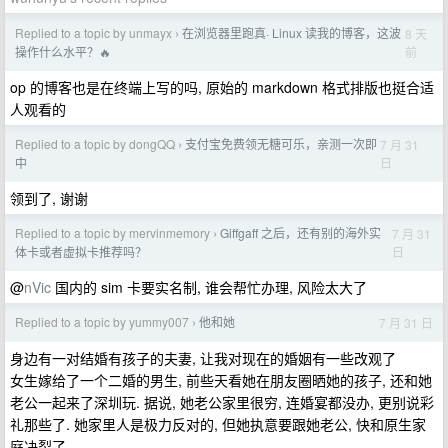
Replied to a topic by unmayx
在浏览器里跑真· Linux 读我的博客，这波
8 天
›
前
操作什么水平？🔥
op 的博客也是在终端上写的吗, 原始的 markdown 格式排版也挺合适
人观看的
Replied to a topic by dongQQ
支付宝免费领无糖可乐，亲测一次即
7 月 31
›
日
中
领到了, 谢谢
Replied to a topic by mervinmemory
Giffgaff 之后，还有别的海外实
7 月 31
›
日
体卡或者虚拟卡推荐吗？
@
nVic
国内的 sim 卡要实名制, 谁会帮忙办理, 风险太大了
Replied to a topic by yummy007
他和她
7 月 31 日
›
身边有一对结婚有孩子的夫妻, 让我对现在的婚姻有一些改观了
女生嫁给了一个二婚的男生, 前些天看她在朋友圈晒她的孩子, 还和她
老公一起来了深圳玩. 据说, 她老公家里很穷, 连婚宴都没办, 更别说彩
礼那些了. 她家里人是极力反对的, 但她执意要跟她老公, 快和原生家
庭决裂了