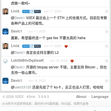
虑做一款吗~
Livid
Jun 17, 2025
MOD
OP
PRO
2
@
Davic1
V2EX 最近会上一个 ETH 上的充值方式。目前在考察
各种产品上的可能性。
Davic1
Jun 17, 2025
3
酱紫，希望最终选一个 gas fee 不要太高的 haha
Livid
Jun 17, 2025
1
MOD
OP
PRO
4
@
Davic1
肯定会支持主要的 L2
Lshl56B4vDqdixwK
Jun 18, 2025
1
5
@
Davic1
开源的 btcpay server 不错，主要支持 Bitcoin ，但也
支持一些山寨币。
Davic1
Jun 19, 2025
6
@
user23125
还是先挂了个 ko-fi ，反正也没人打赏，哈哈哈
© 2026 V2EX · 45ms · 3.9.8.5
About
·
Language
618年中大促即将结束：国内外VPS服务器，99元起，续费代金券