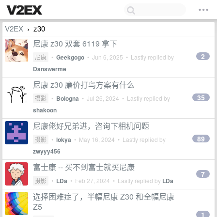
V2EX
z30
›
尼康 z30 双套 6119 拿下
2
尼康
•
Geekgogo
•
Jun 6, 2025
• Lastly replied by
Danswerme
尼康 z30 廉价打鸟方案有什么
35
摄影
•
Bologna
•
Jul 26, 2024
• Lastly replied by
shakoon
尼康佬好兄弟进，咨询下相机问题
89
摄影
•
lokya
•
May 16, 2024
• Lastly replied by
zwyyy456
富士康 -- 买不到富士就买尼康
7
摄影
•
LDa
•
Feb 27, 2024
• Lastly replied by
LDa
选择困难症了，半幅尼康 Z30 和全幅尼康
Z5
1