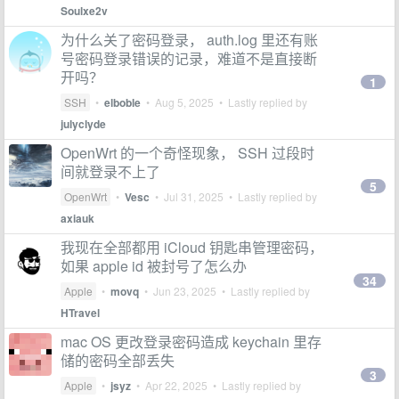
Soulxe2v
为什么关了密码登录， auth.log 里还有账
号密码登录错误的记录，难道不是直接断
开吗？
1
SSH
•
elboble
•
Aug 5, 2025
• Lastly replied by
julyclyde
OpenWrt 的一个奇怪现象， SSH 过段时
间就登录不上了
5
OpenWrt
•
Vesc
•
Jul 31, 2025
• Lastly replied by
axiauk
我现在全部都用 iCloud 钥匙串管理密码，
如果 apple id 被封号了怎么办
34
Apple
•
movq
•
Jun 23, 2025
• Lastly replied by
HTravel
mac OS 更改登录密码造成 keychain 里存
储的密码全部丢失
3
Apple
•
jsyz
•
Apr 22, 2025
• Lastly replied by