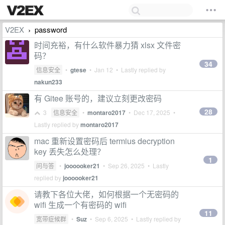
V2EX
password
›
时间充裕，有什么软件暴力猜 xlsx 文件密
码？
34
信息安全
•
gtese
•
Jan 12
• Lastly replied by
nakun233
有 Gitee 账号的，建议立刻更改密码
28
3
信息安全
•
montaro2017
•
Dec 17, 2025
•
Lastly replied by
montaro2017
mac 重新设置密码后 termius decryption
key 丢失怎么处理？
1
问与答
•
joooooker21
•
Sep 26, 2025
• Lastly
replied by
joooooker21
请教下各位大佬，如何根据一个无密码的
wifi 生成一个有密码的 wifi
11
宽带症候群
•
Suz
•
Sep 6, 2025
• Lastly replied by