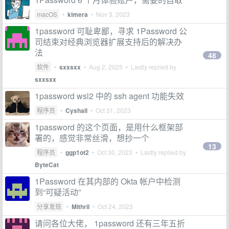
macOS
•
kimera
•
Nov 3, 2023
1password 可耻卑鄙，寻求 1Password 公
司结束对经典浏览器扩展支持后的解决办
法
48
软件
•
sxxsxx
•
Aug 2, 2025
• Lastly replied by
sxxsxx
1password wsl2 中的 ssh agent 功能失效
程序员
•
Cyshall
•
Oct 31, 2023
1password 的这个页面，是用什么框架部
署的，感觉非常丝滑，想抄一个
13
程序员
•
ggp1ot2
•
Oct 30, 2023
• Lastly replied by
ByteCat
1Password 在其内部的 Okta 帐户中检测
到“可疑活动”
分享发现
•
Mithril
•
Oct 24, 2023
请问各位大佬， 1password 还有三年五折