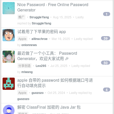
Nice Password - Free Online Password
Generator
1
推广
•
StruggleYang
•
Aug 15, 2025
• Lastly
replied by
StruggleYang
试着用了下苹果的密码 app
39
Apple
•
allinschroe
•
Mar 16, 2025
• Lastly replied
by
onionnews
最近做了一个小工具： Password
Generator，欢迎大家试用 🎉
50
分享创造
•
Leo295
•
Jul 25, 2025
• Lastly replied
by
miwang
apple 自带的 password 如何根据端口号进
行自动填充提示
4
Apple
•
guozozo
•
Oct 25, 2024
• Lastly replied by
guozozo
解密 ClassFinal 加密的 Java Jar 包