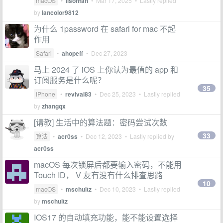
macOS
•
lisonfan
•
Mar 17, 2025
• Lastly replied
by
lancolor9812
为什么 1password 在 safari for mac 不起
作用
Safari
•
ahopeff
•
Dec 27, 2023
马上 2024 了 iOS 上你认为最值的 app 和
订阅服务是什么呢？
35
iPhone
•
revival83
•
Dec 25, 2023
• Lastly replied
by
zhangqx
[请教] 生活中的算法题：密码尝试次数
33
算法
•
acr0ss
•
Dec 12, 2023
• Lastly replied by
acr0ss
macOS 每次锁屏后都要输入密码，不能用
Touch ID， V 友有没有什么排查思路
10
macOS
•
mschultz
•
Dec 10, 2023
• Lastly replied
by
mschultz
IOS17 的自动填充功能，能不能设置选择