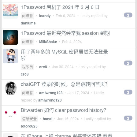
1Password 宕机了 2024 年 2 月 6 日
3
问与答
•
lcandy
•
Feb 6, 2024
• Lastly replied by
daniums
1Password 最近突然经常我 session 到期
问与答
•
MilkShake
•
Feb 4, 2024
用了两年多的 MySQL 密码居然无法登录
啦
2
程序员
•
crc8
•
Jan 30, 2024
• Lastly replied by
crc8
chatGPT 登录的时候，总是跳转回首页？
3
问与答
•
amiwrong123
•
Jan 17, 2024
• Lastly
replied by
amiwrong123
Bitwarden 如何 clear password history？
3
信息安全
•
hanai
•
Jan 16, 2024
• Lastly replied by
totoro625
在 iPhone 上换 chrome 用感觉还不错 看看