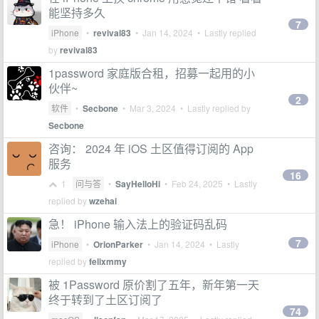
能坚持多久
7
iPhone
•
revival83
•
Jan 14, 2024
• Lastly replied
by
revival83
1password 家庭版合租，招募一起用的小
伙伴~
2
软件
•
Secbone
•
Mar 3, 2024
• Lastly replied by
Secbone
咨询： 2024 年 iOS 土区值得订阅的 App
服务
16
1
问与答
•
SayHelloHi
•
Feb 24, 2025
• Lastly
replied by
wzehai
急！ iPhone 输入法上的验证码乱码
7
iPhone
•
OrionParker
•
Jan 14, 2024
• Lastly
replied by
felixmmy
被 1Password 原价割了五年，新年第一天
终于转到了土区订阅了
74