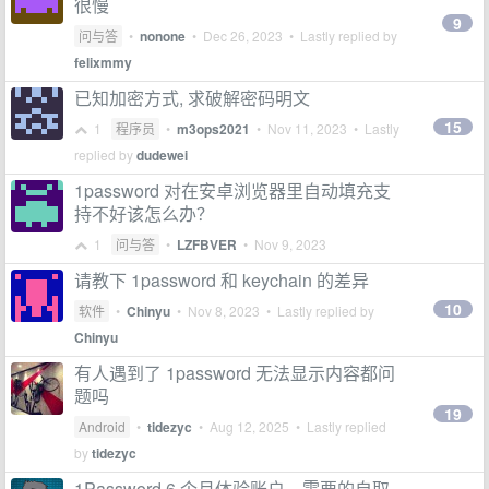
很慢
9
问与答
•
nonone
•
Dec 26, 2023
• Lastly replied by
felixmmy
已知加密方式, 求破解密码明文
15
1
程序员
•
m3ops2021
•
Nov 11, 2023
• Lastly
replied by
dudewei
1password 对在安卓浏览器里自动填充支
持不好该怎么办？
1
问与答
•
LZFBVER
•
Nov 9, 2023
请教下 1password 和 keychain 的差异
10
软件
•
Chinyu
•
Nov 8, 2023
• Lastly replied by
Chinyu
有人遇到了 1password 无法显示内容都问
题吗
19
Android
•
tidezyc
•
Aug 12, 2025
• Lastly replied
by
tidezyc
1Password 6 个月体验账户，需要的自取