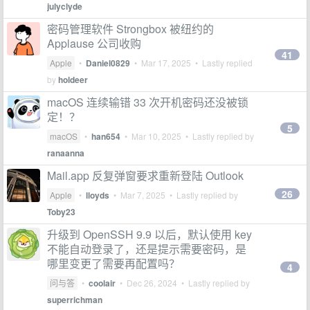
julyclyde
密码管理软件 Strongbox 被纽约的
Applause 公司收购
41
Apple
•
Daniel0829
•
Mar 17, 2025
• Lastly replied
by
holdeer
macOS 连续输错 33 次开机密码还没被锁
定！？
5
macOS
•
han654
•
Mar 10, 2025
• Lastly replied by
ranaanna
Mail.app 反复弹窗要求重新登陆 Outlook
26
Apple
•
lloyds
•
Mar 7, 2025
• Lastly replied by
Toby23
升级到 OpenSSH 9.9 以后，默认使用 key
不能自动登录了，还是提示需要密码，是
哪里变更了需要再配置吗？
4
问与答
•
coolair
•
Dec 26, 2024
• Lastly replied by
superrichman