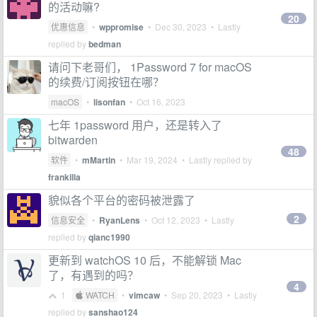
的活动嘛?
20
优惠信息
•
wppromise
•
Dec 30, 2023
• Lastly
replied by
bedman
请问下老哥们， 1Password 7 for macOS
的续费/订阅按钮在哪？
macOS
•
lisonfan
•
Oct 16, 2023
七年 1password 用户，还是转入了
bitwarden
48
软件
•
mMartin
•
Mar 19, 2024
• Lastly replied by
frankilla
貌似各个平台的密码被泄露了
2
信息安全
•
RyanLens
•
Oct 12, 2023
• Lastly
replied by
qianc1990
更新到 watchOS 10 后，不能解锁 Mac
了，有遇到的吗？
4
1
 WATCH
•
vimcaw
•
Sep 20, 2023
• Lastly
replied by
sanshao124