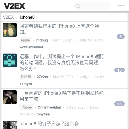
V2EX
iphone8
›
回家看到我爸用的 iPhone8 上有这个通
知。
5
Apple
•
imdong
•
Jun 11, 2024
• Lastly replied by
wobushisavior
远程工作中，测试提出一个 iPhone8 适配
的前端问题，我没有真机无法复现问题，
怎么办？
16
程序员
•
27v2er
•
Mar 22, 2024
• Lastly replied by
xxmym
一台闲置的 iPhone8 除了换不锈钢盆还能
用来干嘛
26
iPhone
•
ChrisFreeMan
•
Oct 28, 2023
• Lastly
replied by
Tony4ee
iphone8 的钉子户怎么这么多