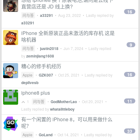
直营店还是 JD 线上换?
16
问与答
•
a33291
•
Aug 23, 2022
• Lastly replied by
a33291
iPhone 全新原装正品未激活的库存机 这是
啥机器
9
问与答
•
justin2018
•
Jun 7, 2024
• Lastly replied
by
zeminjiang1608
糟心的修手机经历
16
Apple
•
GZK007
•
Oct 25, 2021
• Lastly replied by
deplivesb
iphone8 plus
11
1
问与答
•
GodMotherLao
•
Oct 20, 2021
•
Lastly replied by
whatalittleboy
有一个闲置的 iPhone 8，可以用来做什么
呢？
33
Apple
•
GoLand
•
Oct 14, 2021
• Lastly replied by