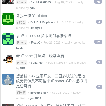
75
iPhone
•
3x1415926535
•
Aug 16, 2023
• Lastly
replied by
gdlv
寻找一位 Youtuber
4
问与答
•
DokiDokiSophon
•
Jun 6, 2023
• Lastly
replied by
JimmyLX
求 iPhone se3 美版无锁靠谱渠道
12
iPhone
•
FloatK
•
Feb 26, 2023
• Lastly replied by
bksh
老 iPhone 开热点，经常重启
5
iPhone
•
yuhangch
•
Feb 11, 2023
• Lastly replied
by
MID
想尝试 iOS 应用开发，三百多块钱的无指
纹无摄像头不可插卡 iPhone8/SE2+虚拟机
是否可行
7
问与答
•
horseInBlack
•
Sep 21, 2022
• Lastly
replied by
ysc3839
想给 iphone8 换个原装电池,请问是去线下