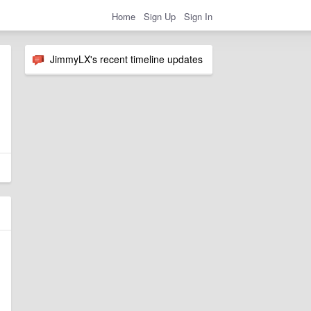
Home
Sign Up
Sign In
JimmyLX's recent timeline updates