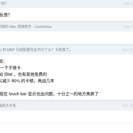
个好？
Mar 
反馈？
颖的 Mac 清理软件 - Cacheless
Mar 
 CPU 的 MBP 已经配置完全不行了么？卡死我了。
Feb 2
验：
，一下子很卡
 iStat ，也有其他免费的
减少 80% 的卡顿，再战几年
touch bar 显示也出问题，十分之一的地方黑屏了
票抽奖大羊毛
Feb 1