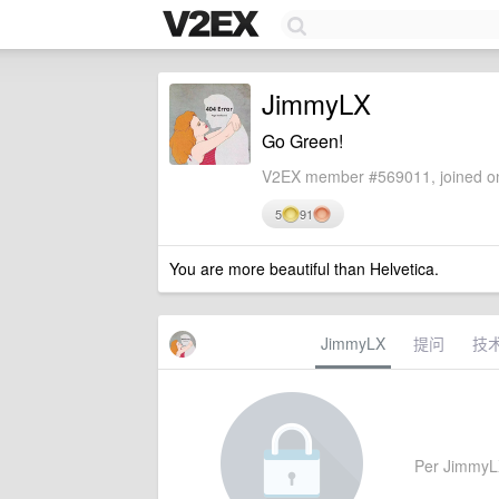
JimmyLX
Go Green!
V2EX member #569011, joined on
5
91
You are more beautiful than Helvetica.
JimmyLX
提问
技
Per JimmyLX'