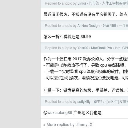
Replied to a topic by
Linioi
问与答
人体工学椅买哪
›
›
最近清闲很火，不知道有没有吴彦祖买了，给点
Replied to a topic by
AllNewDesign
分享创造
一个新
›
›
怎么一折？看着还是 39.99
Replied to a topic by
Yesr00
MacBook Pro
Intel
›
›
作为一个还在用 2017 款办公的人，分享一点经
- 可能是电池/散热不行了，导致 cpu 突然降频
- 下载一个实时监看 cpu 温度和频率的软件，例如
- 可以尝试拆机清灰，看情况是否要换电池，可以
吐槽一下：键盘是真的垃圾，手感差，还误触。现在 
Replied to a topic by
softykitty
薅羊毛
[云闪付] 发
›
›
@
wuxiaolong89
广州地区我也是
More replies by JimmyLX
»