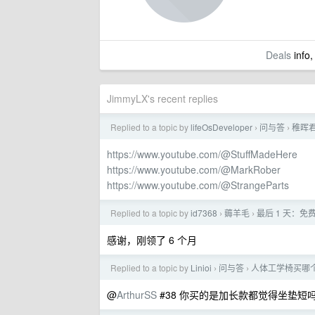
Deals
info,
JimmyLX's recent replies
Replied to a topic by
lifeOsDeveloper
问与答
稚晖
›
›
https://www.youtube.com/@StuffMadeHere
https://www.youtube.com/@MarkRober
https://www.youtube.com/@StrangeParts
Replied to a topic by
id7368
薅羊毛
最后 1 天：免费
›
›
感谢，刚领了 6 个月
Replied to a topic by
Linioi
问与答
人体工学椅买哪
›
›
@
ArthurSS
#38 你买的是加长款都觉得坐垫