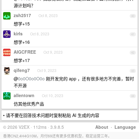
源计划吗？
zsh2517
Oct 8, 2023
40
想学+15
kirls
Oct 8, 2023
41
想学+16
AIGCFREE
Oct 9, 2023
42
想学+17
qifeng7
Oct 9, 2023
43
@
0o0O0o0O0o
刚开发完的 app ，还有很多地方不完善，暂时
不开源
allentown
Oct 10, 2023
44
仿其他优秀产品
• 请不要在回答技术问题时复制粘贴 AI 生成的内容
© 2026 V2EX · 112ms · 3.9.8.5
About
·
Language
香港CN2,4H4G10M，月付69还有更多优惠机型，稳定运营三年。