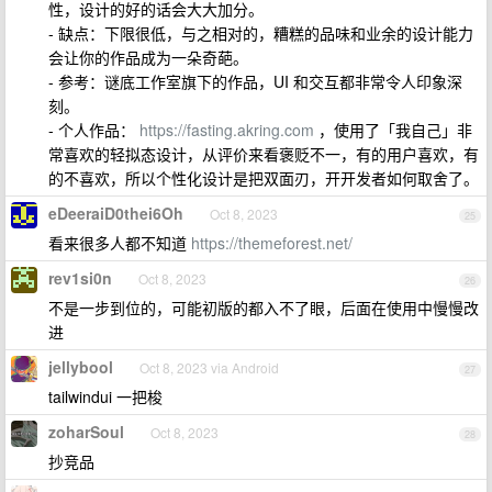
性，设计的好的话会大大加分。
- 缺点：下限很低，与之相对的，糟糕的品味和业余的设计能力
会让你的作品成为一朵奇葩。
- 参考：谜底工作室旗下的作品，UI 和交互都非常令人印象深
刻。
- 个人作品：
https://fasting.akring.com
，使用了「我自己」非
常喜欢的轻拟态设计，从评价来看褒贬不一，有的用户喜欢，有
的不喜欢，所以个性化设计是把双面刃，开开发者如何取舍了。
eDeeraiD0thei6Oh
Oct 8, 2023
25
看来很多人都不知道
https://themeforest.net/
rev1si0n
Oct 8, 2023
26
不是一步到位的，可能初版的都入不了眼，后面在使用中慢慢改
进
jellybool
Oct 8, 2023 via Android
27
tailwindui 一把梭
zoharSoul
Oct 8, 2023
28
抄竞品