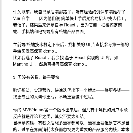
许久以前，我自己是后端野路子，听有经验的资深前端推荐了
Vue 自学 ——因为他们说 简单快上手后期容易招人/找人代工，
我信了，结果后来还是自学 React ，因为它能一把梭搞定前
端、手机端和电视端所有终端产品界面。
主前端/终端技术栈定下来后，找相关的 UI 库直接参考第一部的
手绘图做高保真 demo 。
比如我选了 React ，我会找 基于 React 实现的 UI 库，如
Mantine UI ，然后直接写高保真 demo 。
3. 丑没有关系，最重要快
验证想法，实现营收，快速迭代出下一个版本——赚更多钱——
找更专业的人帮你重写。不断重复这个过程。
你的 MVP/demo/第一个版本出来后，但凡有个嘴巴的用户本能
反应就是评论丑之类，其实不要太纠结。
目标是搞钱，有钱之后想多漂亮都可以；漂亮重要但是它不是目
的，过早在界面消耗太多而忽视更为重要的产品服务内核，本末