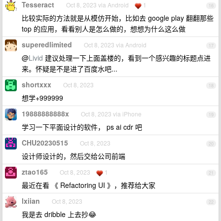
Tesseract
Oct 8, 2023 via Android
1
16
比较实际的方法就是从模仿开始，比如去 google play 翻翻那些
top 的应用，看看别人是怎么做的，想想为什么这么做
superedlimited
Oct 8, 2023 via Android
17
@
Livid
建议处理一下上面盖楼的，看到一个感兴趣的标题点进
来。怀疑是不是进了百度水吧...
shortxxx
Oct 8, 2023
18
想学+999999
19888888888x
Oct 8, 2023 via iPhone
19
学习一下平面设计的软件， ps ai cdr 吧
CHU20230515
Oct 8, 2023
20
设计师设计的，然后交给公司前端
ztao165
Oct 8, 2023
1
21
最近在看 《 Refactoring UI 》，推荐给大家
lxiian
Oct 8, 2023
22
我是去 dribble 上去抄😂