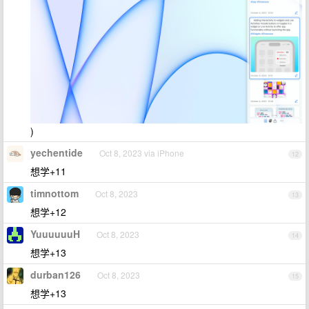
)
yechentide
Oct 8, 2023 via iPhone
12
想学+11
timnottom
Oct 8, 2023
13
想学+12
YuuuuuuH
Oct 8, 2023
14
想学+13
durban126
Oct 8, 2023
15
想学+13