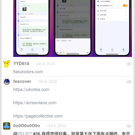
YYDS18
Oct 8, 2023
37
flatuicolors.com
fescover
Oct 8, 2023
38
https://uinotes.com
https://screenlane.com
https://pagecollective.com
0o0O0o0O0o
Oct 8, 2023
39
@
751327
#36 我感觉很好看，就是第五张下面有点拥挤，有开