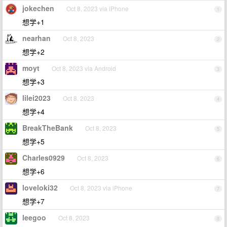
jokechen
Oct 8, 2023 via iPhone
1
想学+1
nearhan
Oct 8, 2023
2
想学+2
moyt
Oct 8, 2023 via Android
3
想学+3
lilei2023
Oct 8, 2023
4
想学+4
BreakTheBank
Oct 8, 2023
5
想学+5
Charles0929
Oct 8, 2023
6
想学+6
loveloki32
Oct 8, 2023 via iPhone
7
想学+7
leegoo
Oct 8, 2023
8