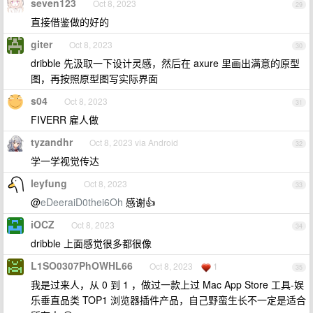
seven123
Oct 8, 2023
29
直接借鉴做的好的
giter
Oct 8, 2023
30
dribble 先汲取一下设计灵感，然后在 axure 里画出满意的原型
图，再按照原型图写实际界面
s04
Oct 8, 2023
31
FIVERR 雇人做
tyzandhr
Oct 8, 2023 via Android
32
学一学视觉传达
leyfung
Oct 8, 2023
33
@
eDeeraiD0thei6Oh
感谢👍
iOCZ
Oct 8, 2023
34
dribble 上面感觉很多都很像
L1SO0307PhOWHL66
Oct 8, 2023
1
35
我是过来人，从 0 到 1 ，做过一款上过 Mac App Store 工具-娱
乐垂直品类 TOP1 浏览器插件产品，自己野蛮生长不一定是适合