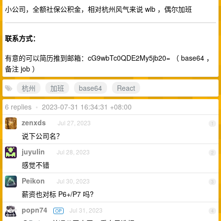
小公司，全额社保公积金，相对杭州风气来说 wlb ，偶尔加班
联系方式：
有意的可以简历推到邮箱：cG9wbTc0QDE2My5jb20= （ base64 ，
备注 job ）
杭州
加班
base64
React
6 replies
•
2023-07-31 16:34:31 +08:00
zenxds
Jul 27, 2023
1
说下公司名？
juyulin
Jul 28, 2023
2
感觉不错
Peikon
Jul 30, 2023
3
薪资也对标 P6+/P7 吗?
popn74
Jul 31, 2023
OP
4