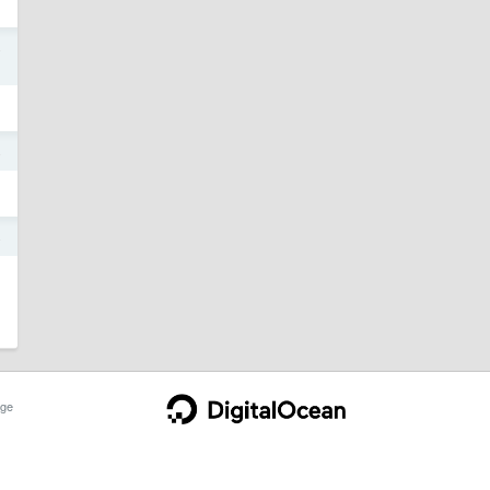
4
4
4
ge