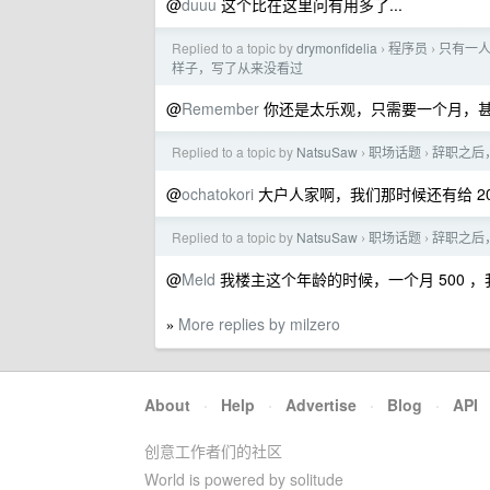
@
duuu
这个比在这里问有用多了...
Replied to a topic by
drymonfidelia
程序员
只有一人
›
›
样子，写了从来没看过
@
Remember
你还是太乐观，只需要一个月，
Replied to a topic by
NatsuSaw
职场话题
辞职之后
›
›
@
ochatokori
大户人家啊，我们那时候还有给 200 
Replied to a topic by
NatsuSaw
职场话题
辞职之后
›
›
@
Meld
我楼主这个年龄的时候，一个月 500 
More replies by milzero
»
About
·
Help
·
Advertise
·
Blog
·
API
创意工作者们的社区
World is powered by solitude