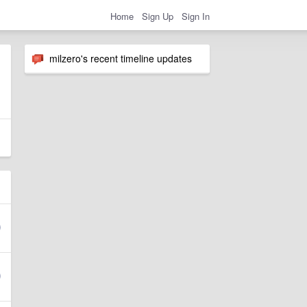
Home
Sign Up
Sign In
milzero's recent timeline updates