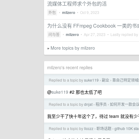
流媒体工程师求个外包的活
外包
•
milzero
•
Oct 9, 2023
为什么没有 FFmpeg Cookbook 一类
问与答
•
milzero
•
Apr 27, 2023
• Lastly replied by
More topics by milzero
»
milzero's recent replies
Replied to a topic by
suke119
副业
靠自己特定领域
›
›
@
suke119
#2 那也太低了吧
Replied to a topic by
dnjat
程序员
如何开发一款会议
›
›
我至少干了快十年这个了，待过 team 就没有少于 3
Replied to a topic by
llcczz
职场话题
github 10K 
›
›