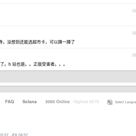
3
3
的券，没想到还能选超市卡，可以蹲一蹲了
3
了。b 站也是。。正版受害者。。。
·
FAQ
·
Solana
·
3080 Online
Highest 6679
·
Select Langua
05:52
·
JFK 08:52