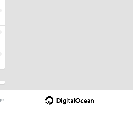
1
2
3
ge