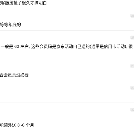
，跟客服掰扯了很久才搞明白
2
等等年底的
2
活码, 一般是 60 左右, 这些会员码是京东活动自己送的(通常是信用卡活动), 很
d
2
，联合会员真没必要
2
3
额外送 3~6 个月