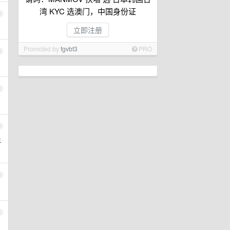
湾 KYC 选澳门，中国身份证
2
立即注册
Promoted by
fgvbt3
PRO
3
4
5
年
6
7