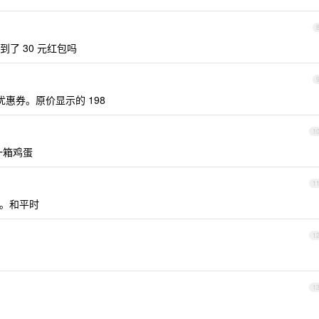
了 30 元红包吗
优惠券。原价显示的 198
1
一箱鸡蛋
1
多。和平时
1
1