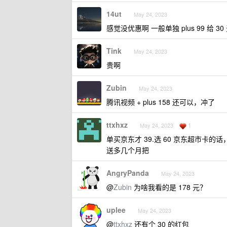
14ut
May 24, 2023
感觉没优惠啊 一般单独 plus 99 给 3
Tink
May 24, 2023
贵啊
Zubin
May 24, 2023
腾讯视频 + plus 158 还可以，冲了
ttxhxz
1
May 24, 2023
单买京东才 39.选 60 京东超市卡的
送多几个月把
AngryPanda
May 24, 2023
@
Zubin
为啥我看的是 178 元？
uplee
May 24, 2023
@
ttxhxz
还有个 30 的红包