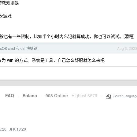
，游戏规则是
次游戏
般也有一些限制，比如半个小时内忘记就算成功，你也可以试试。[滑稽]
OS cmd 和 ctrl 快捷键
Aug 3, 202
快捷方式改为 win 的方式。系统是工具，自己怎么舒服就怎么来吧
·
FAQ
·
Solana
·
908 Online
Highest 6679
·
Select Languag
5:20
·
JFK 18:20