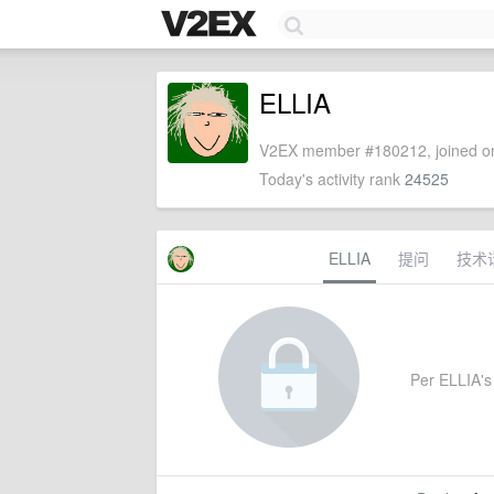
ELLIA
V2EX member #180212, joined on
Today's activity rank
24525
ELLIA
提问
技术
Per ELLIA's 