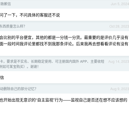
布致歉信
Jun 5, 202
去问了一下，不问具体的客服还不说
东西质量怎么样？
Oct 28, 202
会比别的平台便宜，其他的都是一分钱一分货。最重要的是评价几乎没有
面一段时间我评论里都找不到我那条评论。后来我再去想看看评论有没有
卡，要求是不实名、长期稳定使用、可注册国内国外 APP、主要收短
Aug 14, 202
例如可某宝购买）。谢谢！
信
动删除自己的部分记忆？
Aug 9, 202
也开始出现无意识的“自主监视”行为——监视自己是否还在想不应该想的