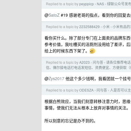
Replied to a topic by
peyppicp
NAS
绿联公众号发
›
›
@
SatoZ
#19 感谢老哥的指点，看到你的回复
Replied to a topic by
2232588429
小米
小米有品的
›
›
看你买什么。除了部分专门在上面卖的品牌东西
参考价值，我吐槽买的洁厕剂没用给了差评，后
给上的时候东西下架了。
Replied to a topic by
A2023
问与答
请各位推荐电话
›
›
信、偶尔接电话打电话发短信、资费便宜、方便获取（
@
Zys2017
他这个多少钱啊，我看团就一个挂号
Replied to a topic by
ODESZA
问与答
人是否可以主
›
›
根据白熊效应，当我们刻意转移注意力时，思维
事情，使我们无法从根本上放弃对事情的关注。
所以刻意的忘记是办不到的。