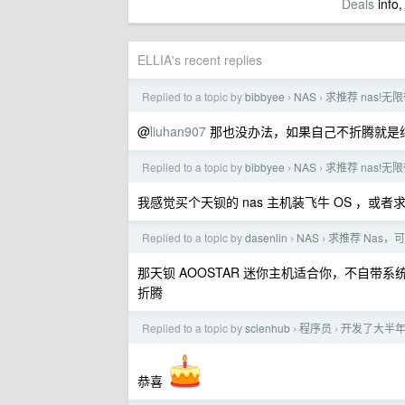
Deals
info,
ELLIA's recent replies
Replied to a topic by
bibbyee
NAS
求推荐 nas!无
›
›
@
liuhan907
那也没办法，如果自己不折腾就是纯
Replied to a topic by
bibbyee
NAS
求推荐 nas!无
›
›
我感觉买个天钡的 nas 主机装飞牛 OS ，或者
Replied to a topic by
dasenlin
NAS
求推荐 Nas
›
›
那天钡 AOOSTAR 迷你主机适合你，不自带系统的 
折腾
Replied to a topic by
scienhub
程序员
开发了大半年
›
›
恭喜