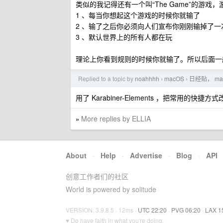
类似的我记得还有一个叫“The Game”的游戏
1 、每当你想起这个游戏的时候你就输了
2 、输了之后你必须向人们宣布你刚刚输掉了一
3 、默认世界上的所有人都在玩
理论上你看到规则的时候你就输了。所以后面一
Replied to a topic by
noahhhh
macOS
日经贴， mac
›
›
用了 Karabiner-Elements ，把常用的
More replies by ELLIA
»
About
·
Help
·
Advertise
·
Blog
·
API
创意工作者们的社区
World is powered by solitude
VERSION: 3.9.8.5 · 12ms ·
UTC 22:20
·
PVG 06:20
·
LAX 1
♥ Do have faith in what you're doing.