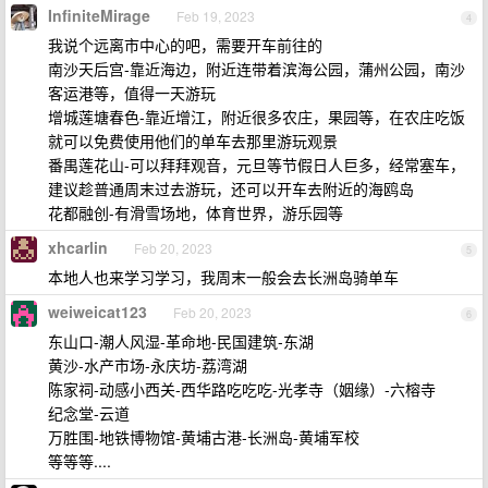
InfiniteMirage
Feb 19, 2023
4
我说个远离市中心的吧，需要开车前往的
南沙天后宫-靠近海边，附近连带着滨海公园，蒲州公园，南沙
客运港等，值得一天游玩
增城莲塘春色-靠近增江，附近很多农庄，果园等，在农庄吃饭
就可以免费使用他们的单车去那里游玩观景
番禺莲花山-可以拜拜观音，元旦等节假日人巨多，经常塞车，
建议趁普通周末过去游玩，还可以开车去附近的海鸥岛
花都融创-有滑雪场地，体育世界，游乐园等
xhcarlin
Feb 20, 2023
5
本地人也来学习学习，我周末一般会去长洲岛骑单车
weiweicat123
Feb 20, 2023
6
东山口-潮人风湿-革命地-民国建筑-东湖
黄沙-水产市场-永庆坊-荔湾湖
陈家祠-动感小西关-西华路吃吃吃-光孝寺（姻缘）-六榕寺
纪念堂-云道
万胜围-地铁博物馆-黄埔古港-长洲岛-黄埔军校
等等等....