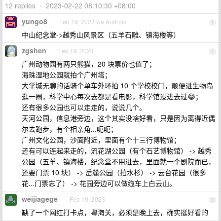
12 replies
•
2023-02-22 08:10:30 +08:00
yungo8
Feb 19, 2023 via Android
1
中山纪念堂->越秀山风景区（五羊石雕、镇海楼等）
zgshen
Feb 19, 2023
2
广州动物园有两只熊猫，20 块票价也值了；
海珠湿地公园就拍个广州塔；
大学城无聊的话骑个单车外环拍 10 个学校校门，顺便进生物岛
逛一圈，科学中心每次去都是看电影，科学馆没进去过😂；
还有很多公园也可以走走的，说说几个。
天河公园，信息港旁边，这个其实没啥好看，只是因为离得近偶
尔去跑步，有个相亲角...呃呃；
广州文化公园，沙面附近，里面有个十三行博物馆；
还有可以连起来走的，流花湖公园（有个石艺博物馆） -> 越秀
公园（五羊、镇海楼，纪念堂不用进去，里面就一个剧院而已，
还要门票 10 块） -> 岳麓公园（拍水杉） -> 云台花园（很多
花...门票忘了） -> 花园旁边可以做缆车上白云山。
weijiagege
Feb 19, 2023
3
缺了一个网红打卡点，粤海关，必须是晚上去，确实挺好看的