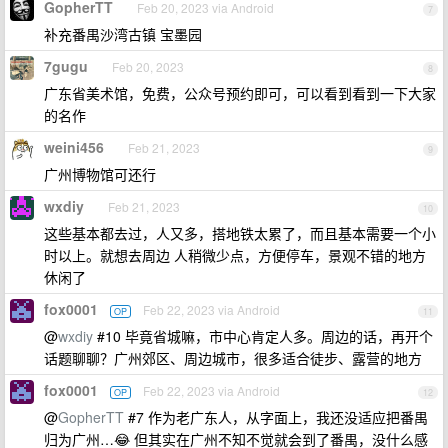
GopherTT
Feb 20, 2023 via Android
7
补充番禺沙湾古镇 宝墨园
7gugu
Feb 20, 2023
8
广东省美术馆，免费，公众号预约即可，可以看到看到一下大家
的名作
weini456
Feb 21, 2023
9
广州博物馆可还行
wxdiy
Feb 21, 2023
10
这些基本都去过，人又多，搭地铁太累了，而且基本需要一个小
时以上。就想去周边 人稍微少点，方便停车，景观不错的地方
休闲了
fox0001
Feb 22, 2023 via Android
OP
11
@
wxdiy
#10 毕竟省城嘛，市中心肯定人多。周边的话，再开个
话题聊聊？广州郊区、周边城市，很多适合徒步、露营的地方
fox0001
Feb 22, 2023 via Android
OP
12
@
GopherTT
#7 作为老广东人，从字面上，我还没适应把番禺
归为广州…😂 但其实在广州不知不觉就会到了番禺，没什么感