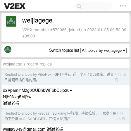
weijiagege
V2EX member #570086, joined on 2022-01-25 09:52:09
+08:00
Switch topics list
weijiagege's recent replies
Replied to a topic by VibeHex
GPT 中转。送一个月 12 刀额度。适合
6 月 16
›
日
日常翻译插件啥的用。
d2VpamlhMzg0OUBnbWFpbC5jb20=
NjE0Nzg5MjYw
谢谢老板
Replied to a topic by keeqaz
Suixiang 中转站，持续拉新，一家高可用
6 月
›
16 日
的平价满血 CLAUDE/GPT，回馈 V 站用户
weijia3849@gmail.com
谢谢老板