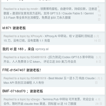
6
Replied to a topic by mndlr
领赛博鸡蛋啦，自建中转，持续拉新，注册送
›
月
额度 + 邀请好友首充双方返利。支持 GPT 5.5 / Claude Fable 5 / Gemini
16
3.5 Flash 等全系列主流模型，免费送 $50 刀永久额度
日
id:871 谢谢老板
Replied to a topic by XProxyAi
XProxy.Ai 中转站，给 V 送福利 回帖送
6 月
›
16 日
15 刀，没有订阅，没有套路 1:1 充值
我的 id 是 183 ，来自
xproxy.ai
Replied to a topic by l534891619
[压力测试] Codex GPT-5.5 新中转站
5 月
›
8 日
开业，人人免费领 3 亿 token， 评论立送 300 美刀/月会员
FRE-d1547407 谢谢老板！
Replied to a topic by l534891619
Best Model 五一送 5 刀 纯血 Claude
5 月 5
›
日
Max API 告别古法编程 人人有份
BMF-071dcd70 ；谢谢老板
Replied to a topic by v2exgo
Termina.Pub 中转站 可开发票，欢迎企业
4 月
›
28 日
合作，限时开启 claude-free 渠道，回帖留 id 送 10 刀额度