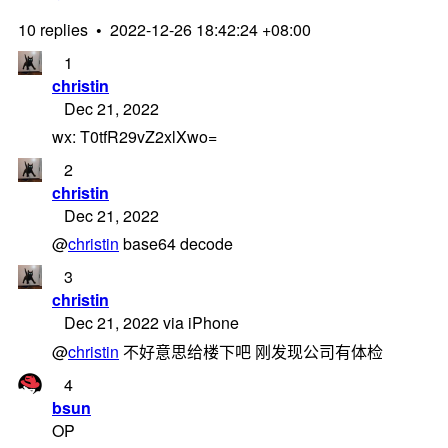
10 replies
•
2022-12-26 18:42:24 +08:00
1
christin
Dec 21, 2022
wx: T0tfR29vZ2xlXwo=
2
christin
Dec 21, 2022
@
christin
base64 decode
3
christin
Dec 21, 2022 via iPhone
@
christin
不好意思给楼下吧 刚发现公司有体检
4
bsun
OP