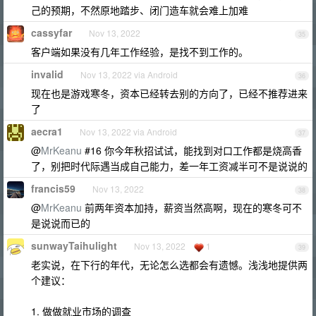
己的预期，不然原地踏步、闭门造车就会难上加难
cassyfar
Nov 13, 2022
35
客户端如果没有几年工作经验，是找不到工作的。
invalid
Nov 13, 2022 via Android
36
现在也是游戏寒冬，资本已经转去别的方向了，已经不推荐进来
了
aecra1
Nov 13, 2022 via Android
37
@
MrKeanu
#16 你今年秋招试试，能找到对口工作都是烧高香
了，别把时代际遇当成自己能力，差一年工资减半可不是说说的
francis59
Nov 13, 2022
38
@
MrKeanu
前两年资本加持，薪资当然高啊，现在的寒冬可不
是说说而已的
sunwayTaihulight
Nov 13, 2022
1
39
老实说，在下行的年代，无论怎么选都会有遗憾。浅浅地提供两
个建议：
1. 做做就业市场的调查