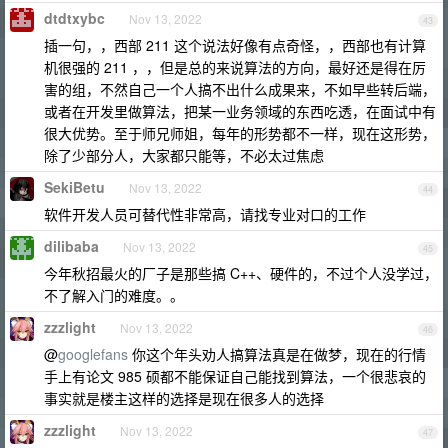
dtdtxybc
Nov 13, 2022
43
插一句，，西部 211 这个说法好像有点奇怪，，西部也有计算
机很强的 211 ，，但是总的来说算法的方向，最好还是得在厉
害的组，不然自己一个人搞不出什么成果来，不如早些转后端，
或者在开发里做算法，把某一业务领域的东西吃透，在面试中有
很大优势。至于师兄师姐，每年的形势都不一样，现在这形势，
除了少部分人，大家都只能等，不必太过焦虑
SekiBetu
Nov 13, 2022
44
软件开发人员可替代性非常高，请找专业对口的工作
dilibaba
Nov 13, 2022
45
今年秋招最火的厂子是那些搞 C++、硬件的，不过个人没学过，
不了解入门的难度。。
zzzlight
Nov 13, 2022
46
@
googlefans
你这个年头劝人搞算法真是在做梦，现在的行情
手上有论文 985 硕都不能保证自己能找到算法，一个很悲哀的
事实就是楼主这样的选择是现在很多人的选择
zzzlight
Nov 13, 2022
47