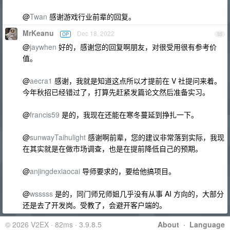
@
Twan
感谢游戏行业前辈的回复。
MrKeanu
Dec 18, 2022
OP
55
@
jaywhen
好的，感谢您的回复啊朋友，对很受用很有参考价
值。
@
aecra1
感谢，我就是知道这点所以才提前在 V 社提问来着。
今年秋招已经错过了，打算先赶紧发篇论文然后准备实习。
@
francis59
是的，我现在还能在寒冬蔓延到挣扎一下。
@
sunwayTaihulight
感谢啊前辈，您的建议非常落到实际，我现
在其实就是在做市场调查，也是在提前降低自己的预期。
@
anjingdexiaocai
导师要求的，要给他搞项目。
@
wsssss
是的，同门师兄师姐几乎没有从事 AI 方向的，大部分
还是去了开发岗。受教了，会避开客户端的。
© 2026 V2EX · 82ms · 3.9.8.5
About
·
Language