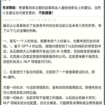
寻求帮助
：希望看到本主题的前辈和友人能给些职业上的建议，当然
人生建议也可甚至更好，
不胜感激！
Supplement 1 · 2023 年 3 月 20 日
最近认认真真结合了自身条件的优劣和当前以及未来几年的形势，有
了以下几点浅薄的判断。
一、首先“一个人的命运，既要考虑个人的奋斗，也要考虑历史的进
程。”。鉴于 GPT-4 的出现，我隐约感觉到了以后的纯码农将受到冲
击；且互联网大公司都将开发自己的 AI 大模型，否则极其容易被淘
汰。尤其是以百度这类提供搜索服务的公司。这就意味着于我而言，
目前阶段深入 NLP 领域是可行的。
二、反复思忖了各位的回答，注意到了一个很值得尝试的点，即
AI+硬件。
方案一的优点：与当前领域契合，虽有风险但值得尝试，即使失败也
可以退而求其次转后端。
方案一的缺点：当前学校不是理工科强效，以后就业恐被卡学历；
NLP 领域实验太吃配置，且论文难发，只能两条读博和就业两条路择