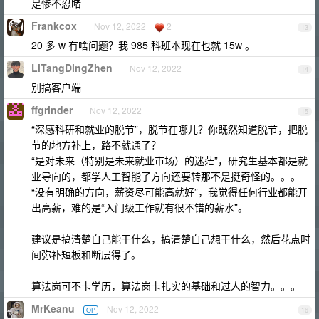
是惨不忍睹
Frankcox
Nov 12, 2022
2
13
20 多 w 有啥问题？我 985 科班本现在也就 15w 。
LiTangDingZhen
Nov 12, 2022
14
别搞客户端
ffgrinder
Nov 12, 2022
15
“深感科研和就业的脱节”，脱节在哪儿？你既然知道脱节，把脱
节的地方补上，路不就通了？
“是对未来（特别是未来就业市场）的迷茫”，研究生基本都是就
业导向的，都学人工智能了方向还要转那不是挺奇怪的。。。
“没有明确的方向，薪资尽可能高就好”，我觉得任何行业都能开
出高薪，难的是“入门级工作就有很不错的薪水”。
建议是搞清楚自己能干什么，搞清楚自己想干什么，然后花点时
间弥补短板和断层得了。
算法岗可不卡学历，算法岗卡扎实的基础和过人的智力。。。
MrKeanu
Nov 12, 2022
OP
16