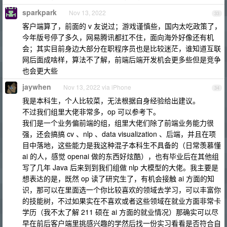
sparkpark
Nov 13, 2022
33
客户端算了，前面的 v 友说过；游戏谨慎些，国内太吃政策了，
今年版号停了多久，网易腾讯都扛不住，面向海外好像还有机
会；其实目前身边大部分在职程序员也是比较迷茫，谁知道互联
网后面成啥样，算法不了解，前端后端开发机会更多些但是竞争
也会更大些
jaywhen
Nov 13, 2022 via iPhone
34
我是本科生，个人比较菜，无法根据自身经验给出建议。
不过我们组里大佬非常多，op 可以参考下。
我们是一个业务偏前端的组，组里大佬们除了前端业务能力很
强，还会搞搞 cv 、nlp 、data visualization 、后端，并且在项
目中落地，这些能力是我这种混子本科生不具备的（日常羡慕懂
ai 的人，感觉 openai 做的东西好炫酷），也有毕业后在其他组
写了几年 Java 后来到到我们组做 nlp 大模型的大佬。我主要是
想表达的是，既然 op 读了研究生了，有机会接触 ai 方面的知
识，那可以在里面选一个你比较喜欢的领域去学习，可以丰富你
的技能树，不过如果实在不喜欢或者这些领域在就业方面非常卡
学历（我不太了解 211 硕在 ai 方面的就业情况）那确实可以尽
早在前后客户端里挑感兴趣的学然后找一份实习看看是否符合自