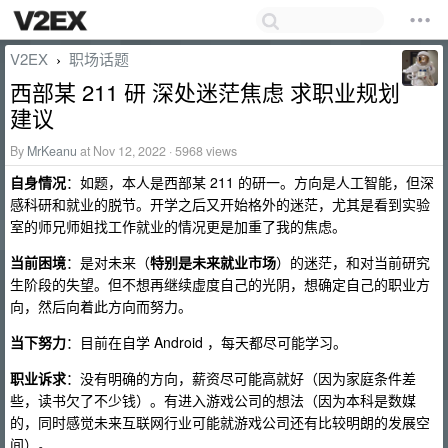
V2EX
职场话题
›
西部某 211 研 深处迷茫焦虑 求职业规划
建议
By
MrKeanu
at Nov 12, 2022 · 5968 views
自身情况
：如题，本人是西部某 211 的研一。方向是人工智能，但深
感科研和就业的脱节。开学之后又开始格外的迷茫，尤其是看到实验
室的师兄师姐找工作就业的情况更是加重了我的焦虑。
当前困境
：是对未来（
特别是未来就业市场
）的迷茫，和对当前研究
生阶段的失望。但不想再继续虚度自己的光阴，想确定自己的职业方
向，然后向着此方向而努力。
当下努力
：目前在自学 Android ，每天都尽可能学习。
职业诉求
：没有明确的方向，薪资尽可能高就好（因为家庭条件差
些，读书欠了不少钱）。有进入游戏公司的想法（因为本科是数媒
的，同时感觉未来互联网行业可能就游戏公司还有比较明朗的发展空
间）。