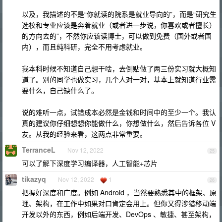
以及，我描述的不是“你就读的院系是就业导向的”，而是“研究生
选校和专业应该是奔着就业（或者进一步说，你喜欢或者擅长）
的方向去的”，不然你应该读博士，可以做到免费（国外或者国
内），而且纯科研，完全不用考虑就业。
我本科时候不知道自己想干啥，去倒贴做了两三份实习就大概知
道了。别的同学也做实习，几个人对一对，基本上就知道行业需
要什么，自己缺什么了。
说的难听一点，试错成本必然是金钱和时间中的至少一个。我认
真的建议你仔细想想你能做什么，你想做什么，然后告诉各位 V
友。从我的经验来看，这两点非常重要。
TerranceL
Nov 12, 2022
25
可以了解下深度学习编译器，人工智能+芯片
tikazyq
Nov 12, 2022
1
26
把握好深度和广度。例如 Android ，当然要熟悉其中的框架、原
理、架构，在工作中如果对口肯定会用上。但你又得涉猎移动端
开发以外的东西，例如后端开发、DevOps 、敏捷、甚至架构，