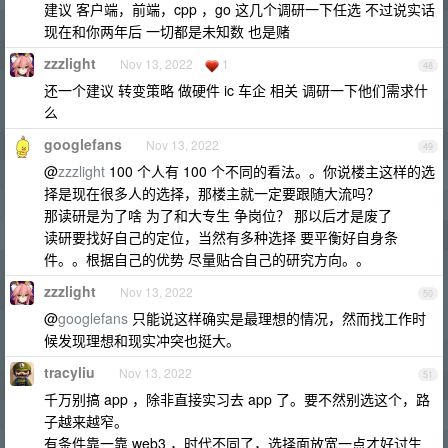
建议 客户端，前端，cpp ，go 这几个调研一下任选 不过说实话
现在和你两年后 一切都是未知数 也是赌
zzzlight
Nov 13, 2022
1
48
还一个建议 转变策略 做硬件 ic 车企 相关 调研一下他们需求什
么
googlefans
Nov 13, 2022
49
@
zzzlight
100 个人有 100 个不同的看法。。你说楼主这样的选
择是现在很多人的选择，那楼主就一定要跟随大流吗？
那读研是为了啥 为了和大专生 争岗位？ 那以后才是废了
读研要找好自己的定位，当然有多种选择 要平衡好自身条
件。。根据自己的优势 尽量贴合自己的研究方向。。
zzzlight
Nov 13, 2022
50
@
googlefans
只能说这样确实是最理想的情况，然而找工作时
候发现理想和现实冲突也挺大。
tracyliu
Nov 13, 2022
51
千万别搞 app ，除非直接实习去 app 了。要不然别选这个，路
子越来越窄。
有条件靠一靠 web3 ，时代不同了，选择面放宽一点才好讨生