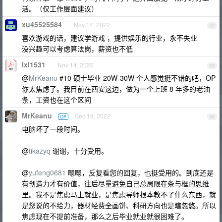
活。（仅工作层面建议）
xu45525584
Nov 14, 2022
52
喜欢游戏的话，建议学游戏 ，提供娱乐的行业，永不失业
没兴趣可以考虑算法岗，薪资也不低
lxl1531
Nov 14, 2022
53
@
MrKeanu
#10 硕士毕业 20W-30W 个人感觉挺不错的吧，OP
你太焦虑了。我目前在西安这边，做为一个上班 8 年多的老油
条，工资也在这个区间
MrKeanu
Dec 18, 2022
OP
54
电脑坏了一段时间。
@
tikazyq
谢谢，十分受用。
@
yufeng0681
嗯嗯，反复看您的回复，也挺受用的。到底还是
有创造力才有价值，往后尽量避免自己总局限在条与框的思维
里。我不是焦虑马上就业，是焦虑导师根本教不了什么东西，就
是您说的不给力，器材经费全画饼、科研方向也是瞎忽悠。所以
焦虑现在不提前准备，那么之后毕业就业就很困难了。