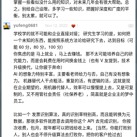
掌握一些看似没什么用的知识，对未来几年会有很大帮助。总
之，别给自己设限，多学习一些知识，把握好深度和广度的平
衡，别太累，就可以了。
yufeng0681
Nov 12, 2022
1
27
学校学的就不可能和企业直接对接； 研究生学习的是，如何把
一个未知的东西，能按照系统方法论给研究下去，达到目标（可
能 60 分，80 分，100 分）
你焦虑的是 马上就业 ，马上去赚钱。 那不太可能培养自己的研
究能力，而是会耗费在用时间换金钱上（也有 V 友提到，技术
升级换代，让你疲于奔命）
AI 的想象力特别丰富，主要看老师给力与否，自己有没有想象
力。 机器替代人干点粗活，重复的活，有逻辑的活，这就是现
在企业期望的，用机器代替人，效率可以慢慢提上去，又是可复
制的，又不用管社会责任（社保养老），简直就是企业主的梦中
员工。
比如一个 发票识别算法，真的识别率特别高，而且能转换为元
数据，那很多软件就愿意去调用你这个 API 去完成识别， 你按
次收费，包月，按年都可以把钱给收上来。 [当然，你能打败别
人，别人也会不停升级算法去打败你，把你的客户抢过去]