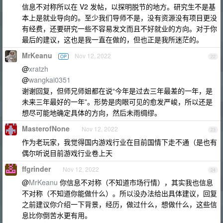
信息不对称所以在 V2 发帖，以探明脱节的地方。研究生不是基
本上是就业导向的。至少我们导师不是，没有资源没有项目更没
有经费，还要研究一些不容易发文而且不好就业的方向。对于你
最后的建议，这也是我一直在做的，但也正是我所迷茫的。
MrKeanu
Nov 12, 2022
OP
22
@
xratzh
@
wangkai0351
谢谢回复，但师兄师姐都在说“今年是过去三年最差的一年，是
未来三年最好的一年”。形势是肉眼可见的愈发严峻，所以还是
想尽可能地确定具体的方向，然后未雨绸缪。
MasterofNone
Nov 12, 2022
23
作为老玩家，我觉得国内游戏行业在目前国情下走不通（是也有
偶尔听说目前游戏行业卷上天
ffgrinder
Nov 12, 2022
24
@
MrKeanu
你信息不对称（不知道市场行情），其实我也信息
不对称（不知道你能做什么）。所以没办法给出具体建议，回复
之前建议你介绍一下背景，经历，做过什么，想做什么，这些信
息比你倒苦水更有用。