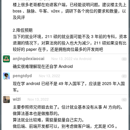
楼上很多老哥都在劝退客户端，已经能说明问题。建议楼主先上
boss 、脉脉、牛客、v2ex ，调研下各个岗位的要求和数量，以
及风评
2.降低预期
当下的就业环境，211 硕的就业面可能不及 3 年前的专科，资本
退潮的情况下，对算法岗的投入也大为减少，211 硕如果没有比
较好的 paper 在手，还是拥抱岗位最多的开发岗吧
anjingdexiaocai
Nov 13, 2022 via Android
40
确实很难理解现在还自学 Android
pengtdyd
Nov 13, 2022
41
现在学 android 已经不是 49 年入国军了，应该是 2025 年入国
军。
wi2l
Nov 13, 2022
42
主要参照师兄师姐去处了。估计就业基本没有从事 AI 方向的。
做算法基本也是做推荐的。
算法就业比较难，需掂量掂量自己实力。
做后端、前端开发都可以，别考虑做客户端，尤其是 iOS 。