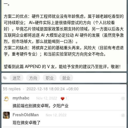
一。
方案二的优点：硬件工程师就业没有年龄焦虑，属于越老越吃香型的
可持续职业； AI+硬件实际上是很值得尝试的方向（个人比较看
好），毕竟芯片领域是国家政策长期支持的领域，另一方面以后各大
互联网企业都将追逐 AI 大模型必定拉动 AI 硬件的发展（虽然竞争激
烈，但市场够大，那么就能喝到一口汤）。
方案二的缺点：将摈弃之前的基础重头再来，风险大（目前有考虑退
学，重考硬件专业）；和当前实验室研究方向完全不吻合。
望看到此篇 APPEND 的 V 友，能给予宝贵的建议乃至批评，敬谢！
迷茫
方向
职业
就业
55 replies
•
2022-12-18 18:00:24 +08:00
mythabc
Nov 12, 2022
1
1
搞前端也别搞安卓啊，夕阳产业
FreshOldMan
Nov 12, 2022
2
现在搞安卓晚了