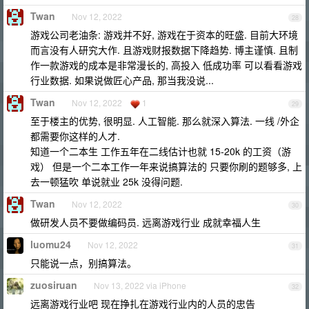
Twan
Nov 12, 2022
28
游戏公司老油条: 游戏并不好, 游戏在于资本的旺盛. 目前大环境
而言没有人研究大作. 且游戏财报数据下降趋势. 博主谨慎. 且制
作一款游戏的成本是非常漫长的, 高投入 低成功率 可以看看游戏
行业数据. 如果说做匠心产品, 那当我没说...
Twan
Nov 12, 2022
1
29
至于楼主的优势, 很明显. 人工智能. 那么就深入算法. 一线 /外企
都需要你这样的人才.
知道一个二本生 工作五年在二线估计也就 15-20k 的工资（游
戏） 但是一个二本工作一年来说搞算法的 只要你刷的题够多, 上
去一顿猛吹 单说就业 25k 没得问题.
Twan
Nov 12, 2022
30
做研发人员不要做编码员. 远离游戏行业 成就幸福人生
luomu24
Nov 12, 2022
31
只能说一点，别搞算法。
zuosiruan
Nov 13, 2022 via iPhone
32
远离游戏行业吧 现在挣扎在游戏行业内的人员的忠告