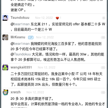
全是搞这个的) 。
谢谢 OP 。
Tsundokuu
Nov 12, 2022
1
9
@
bear1man
东北某 211 ，实验室师兄的 offer 基本都二十多 W
，目前最高的一个是三十 W
MrKeanu
Nov 12, 2022
OP
10
@
bear1man
我隔壁的师兄海投三百多家了，他的意思能找到
20 多个的在今年已经算不错了。
@
Tsundokuu
大兄弟，情况和你一样，最高的 30w ，其他的能
拿个 20 多都算可以，唉这形势怎么不让人焦虑啊。
wangkai0351
Nov 12, 2022
11
二十多万回归正常挺好的，我身边某中小型 IT 公司 18 年秋天
校招技术岗本科 15k 硕士 18k 招一百个，今年只招 985 硕士
了，起薪提高到 20k 出头，但数量只有十个。
xratzh
Nov 12, 2022
12
20 多 30 多真的算是不错了。
就毕业而言，计算机依然是顶级一档的专业收入，其他的专业才