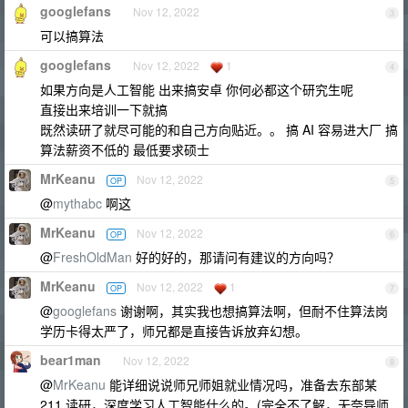
googlefans
Nov 12, 2022
3
可以搞算法
googlefans
Nov 12, 2022
1
4
如果方向是人工智能 出来搞安卓 你何必都这个研究生呢
直接出来培训一下就搞
既然读研了就尽可能的和自己方向贴近。。 搞 AI 容易进大厂 搞
算法薪资不低的 最低要求硕士
MrKeanu
Nov 12, 2022
OP
5
@
mythabc
啊这
MrKeanu
Nov 12, 2022
OP
6
@
FreshOldMan
好的好的，那请问有建议的方向吗？
MrKeanu
Nov 12, 2022
1
OP
7
@
googlefans
谢谢啊，其实我也想搞算法啊，但耐不住算法岗
学历卡得太严了，师兄都是直接告诉放弃幻想。
bear1man
Nov 12, 2022
8
@
MrKeanu
能详细说说师兄师姐就业情况吗，准备去东部某
211 读研，深度学习人工智能什么的。(完全不了解，无奈导师