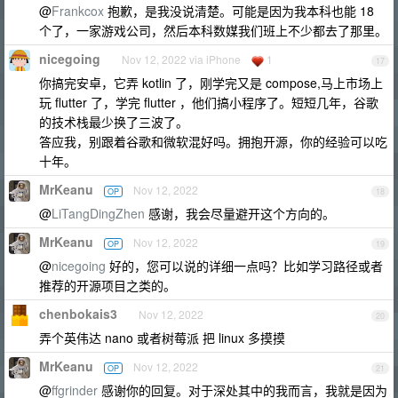
@
Frankcox
抱歉，是我没说清楚。可能是因为我本科也能 18
个了，一家游戏公司，然后本科数媒我们班上不少都去了那里。
nicegoing
Nov 12, 2022 via iPhone
1
17
你搞完安卓，它弄 kotlin 了，刚学完又是 compose,马上市场上
玩 flutter 了，学完 flutter ，他们搞小程序了。短短几年，谷歌
的技术栈最少换了三波了。
答应我，别跟着谷歌和微软混好吗。拥抱开源，你的经验可以吃
十年。
MrKeanu
Nov 12, 2022
OP
18
@
LiTangDingZhen
感谢，我会尽量避开这个方向的。
MrKeanu
Nov 12, 2022
OP
19
@
nicegoing
好的，您可以说的详细一点吗？比如学习路径或者
推荐的开源项目之类的。
chenbokais3
Nov 12, 2022
20
弄个英伟达 nano 或者树莓派 把 linux 多摸摸
MrKeanu
Nov 12, 2022
OP
21
@
ffgrinder
感谢你的回复。对于深处其中的我而言，我就是因为