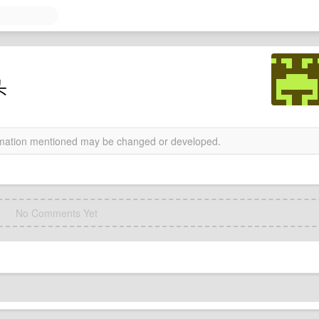
头
ormation mentioned may be changed or developed.
No Comments Yet