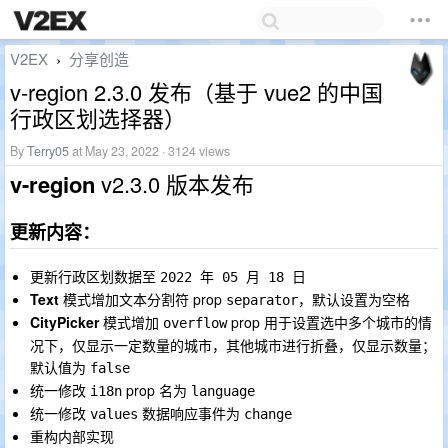
V2EX
分享创造
›
v-region 2.3.0 发布（基于 vue2 的中国
行政区划选择器）
By
Terry05
at May 23, 2022 · 3124 views
v-region
v2.3.0 版本发布
更新内容：
更新行政区划数据至
2022 年 05 月 18 日
Text
模式增加文本分割符 prop
，默认设置为空格
separator
CityPicker
模式增加
prop 用于设置选中多个城市的情
overflow
况下，仅显示一定数量的城市，其他城市进行折叠，仅显示数量；
默认值为
false
统一修改
prop 名为
i18n
language
统一修改
数据响应事件为
values
change
重构内部实现