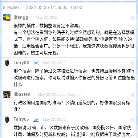
9 replies
•
2022-05-25 11:59:05 +08:00
jifengg
May 23, 2022
1
很棒的插件，数据整理肯定不容易。
有一个想法在看到你的贴子的时候突然想到的，就是在选择器模
式下，有个输入框，如果能支持“邮政编码”和“电话区号”输入的
话，适用性会更广。只是一个想法，我知道这块数据搜集也是很
困难的。楼主可以无视。
Terry05
May 23, 2022
OP
2
那个搜索，除了通过文字描述进行搜索，也支持直接用本身的行
政编码进行搜索，你可以试试输入你自己的身份证前 6 位能搜出
什么
libasten
May 23, 2022 via Android
3
行政区编码是国家标准吗？乡镇街道级别的，好像国家没有标
准？
Terry05
May 23, 2022
OP
4
数据说明 省、市、区数据来自于民政局、国务院公告、国家统
计局，确保及时更新和权威； 街道(镇、乡)数据由于数据庞大，