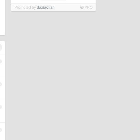
Promoted by
daxiaolian
PRO
1
2
3
4