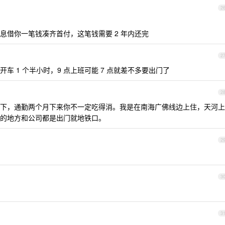
2
息借你一笔钱凑齐首付，这笔钱需要 2 年内还完
2
 1 个半小时，9 点上班可能 7 点就差不多要出门了
2
下，通勤两个月下来你不一定吃得消。我是在南海广佛线边上住，天河上
的地方和公司都是出门就地铁口。
2
3
3