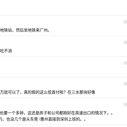
2
地铁站，然后坐地铁来广州。
2
吃不消
2
2
万就可以了，真的假的这么低首付啦？在三水那块好像
2
也要一个多钟，这还是房子和公司都刚好在高速出口的情况下。。
的，也没几个是从东莞 /惠州直接到深圳上班的。。