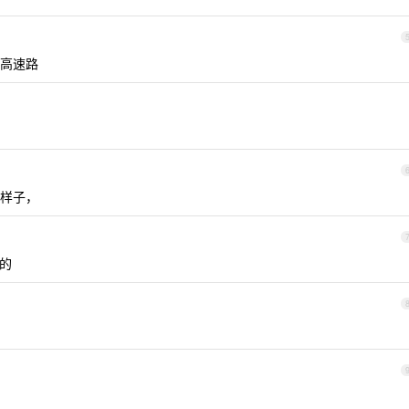
高速路
样子，
的