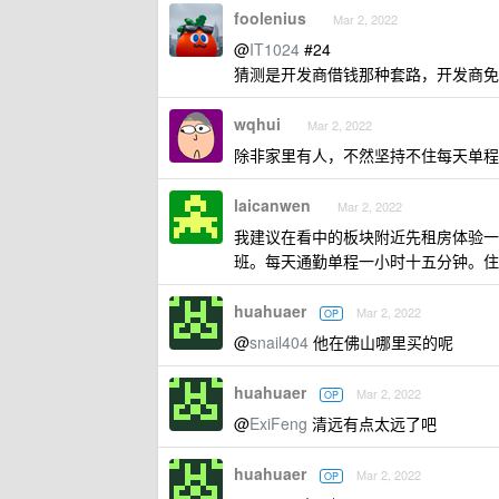
foolenius
Mar 2, 2022
@
IT1024
#24
猜测是开发商借钱那种套路，开发商免
wqhui
Mar 2, 2022
除非家里有人，不然坚持不住每天单程开车
laicanwen
Mar 2, 2022
我建议在看中的板块附近先租房体验一
班。每天通勤单程一小时十五分钟。住
huahuaer
Mar 2, 2022
OP
@
snail404
他在佛山哪里买的呢
huahuaer
Mar 2, 2022
OP
@
ExiFeng
清远有点太远了吧
huahuaer
Mar 2, 2022
OP