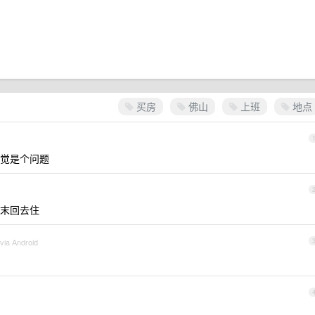
买房
佛山
上班
地点
觉是个问题
末回去住
via Android