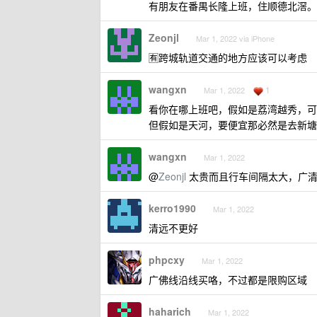
有朋友在番禺长隆上班，住顺德北滘。
Zeonjl
Mar 1, 2022 via iPhone
🈶️跨城轨道交通的地方应该可以考虑
wangxn
1
Mar 1, 2022
看你在哪上班吧，假如是荔湾越秀，可
但假如是天河，要便宜那必然是去新塘
wangxn
Mar 1, 2022
@
Zeonjl
太贵而且行车间隔太大，广清城
kerro1990
Mar 1, 2022
清远不更好
phpcxy
Mar 1, 2022
广佛线沿线买咯，不过都是限购区域
haharich
Mar 1, 2022