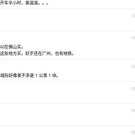
开车半小时，美滋滋。。。
1
1
以在佛山买。
这些地方买，好歹还在广州，也有地铁。
1
际好像差不多是 1 公里 1 块。
1
1
1