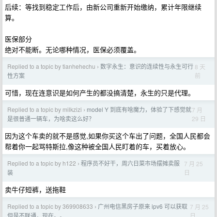
后续：等找到稳定工作后，由新公司重新开始缴纳，累计年限继续
算。
医保部分
绝对不能断。无论哪种情况，医保必须覆盖。
Replied to a topic by tianhehechu
数字永生：意识的连续性与永生可行
8 天
›
前
性方案
可惜，现在连意识是如何产生的都没搞清楚，永生的只是代理。
Replied to a topic by milkzizi
model Y 到底有啥魔力，体验了下感觉就
7 月
›
29 日
是很普通一辆车，为啥卖这么好？
因为这个车卖的就不是感觉,如果你买这个车出了问题，全国人民都会
帮着你一起骂特斯拉,像这种被全国人民盯着的车，买着放心。
Replied to a topic by h122
程序员不好干，周六日菜市场摆摊卖服
7 月 25
›
日
装
卖牛仔短裤，送拖鞋
Replied to a topic by 369908633
广州电信黑房子原来 ipv6 可以获取
7 月 25
›
日
但是不联通，现在。。