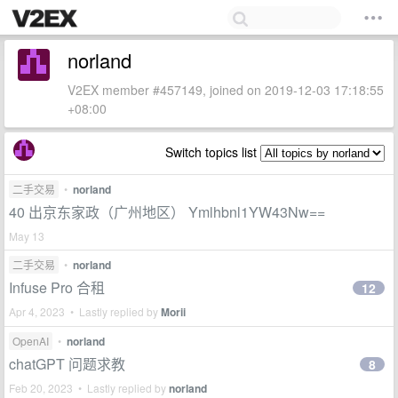
norland
V2EX member #457149, joined on 2019-12-03 17:18:55
+08:00
Switch topics list
二手交易
•
norland
40 出京东家政（广州地区） Ymlhbnl1YW43Nw==
May 13
二手交易
•
norland
Infuse Pro 合租
12
Apr 4, 2023 • Lastly replied by
Morii
OpenAI
•
norland
chatGPT 问题求教
8
Feb 20, 2023 • Lastly replied by
norland