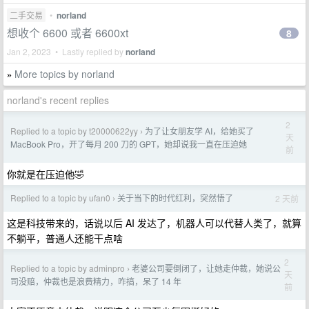
二手交易
•
norland
想收个 6600 或者 6600xt
8
Jan 2, 2023 • Lastly replied by
norland
More topics by norland
»
norland's recent replies
2
Replied to a topic by t20000622yy
为了让女朋友学 AI，给她买了
›
天
MacBook Pro，开了每月 200 刀的 GPT，她却说我一直在压迫她
前
你就是在压迫他🤣
Replied to a topic by ufan0
关于当下的时代红利，突然悟了
2 天前
›
这是科技带来的，话说以后 AI 发达了，机器人可以代替人类了，就算
不躺平，普通人还能干点啥
2
Replied to a topic by adminpro
老婆公司要倒闭了，让她走仲裁，她说公
›
天
司没赔，仲裁也是浪费精力，咋搞，呆了 14 年
前