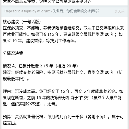
大家不愿意去仲裁，说明这个公司至少氛围挺好的
Replied to a topic by wildlynx
失业后，你们会继续交社保吗？
3 天前
›
核心建议（一句话版）
医保必须交，不能断；养老保险是否继续交，取决于已交年限和未来
再就业可能性。如果已交≥15 年，建议继续交最低档到满 20 年；如
果＜ 10 年，建议暂停，等找到工作再续。
分情况决策
情况 A：已累计缴费 ≥ 15 年（接近 20 年）
建议：继续交养老保险，按灵活就业最低档交，直到交满 20 年（新
规最低年限）。
理由：沉没成本高。你已经交了 15 年，再交 5 年就能拿养老金。如
果现在断缴，之前 15 年的统筹部分相当于“白交”（虽然个人账户能
退，但统筹部分不退），太亏。
预算：灵活就业最低档，每月约几百到一千多（各地不同），属于可
控支出。