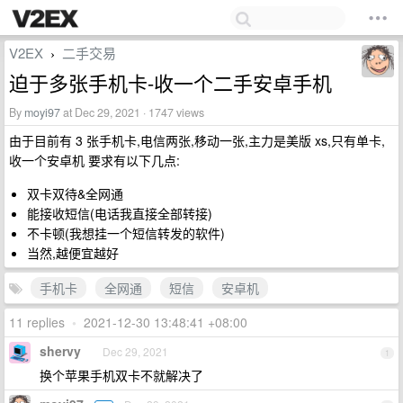
V2EX
二手交易
›
迫于多张手机卡-收一个二手安卓手机
By
moyi97
at Dec 29, 2021 · 1747 views
由于目前有 3 张手机卡,电信两张,移动一张,主力是美版 xs,只有单卡,
收一个安卓机 要求有以下几点:
双卡双待&全网通
能接收短信(电话我直接全部转接)
不卡顿(我想挂一个短信转发的软件)
当然,越便宜越好
手机卡
全网通
短信
安卓机
11 replies
•
2021-12-30 13:48:41 +08:00
shervy
Dec 29, 2021
1
换个苹果手机双卡不就解决了