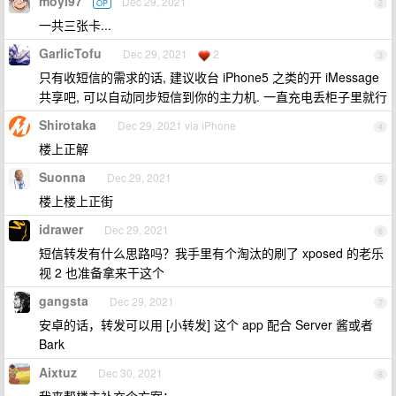
moyi97
Dec 29, 2021
OP
2
一共三张卡...
GarlicTofu
Dec 29, 2021
2
3
只有收短信的需求的话, 建议收台 iPhone5 之类的开 iMessage
共享吧, 可以自动同步短信到你的主力机. 一直充电丢柜子里就行
Shirotaka
Dec 29, 2021 via iPhone
4
楼上正解
Suonna
Dec 29, 2021
5
楼上楼上正街
idrawer
Dec 29, 2021
6
短信转发有什么思路吗？我手里有个淘汰的刷了 xposed 的老乐
视 2 也准备拿来干这个
gangsta
Dec 29, 2021
7
安卓的话，转发可以用 [小转发] 这个 app 配合 Server 酱或者
Bark
Aixtuz
Dec 30, 2021
8