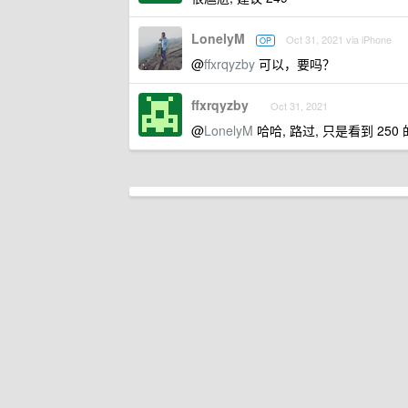
LonelyM
Oct 31, 2021 via iPhone
OP
@
ffxrqyzby
可以，要吗？
ffxrqyzby
Oct 31, 2021
@
LonelyM
哈哈, 路过, 只是看到 25