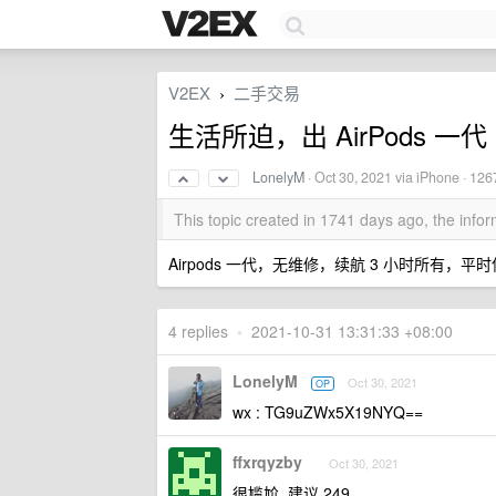
V2EX
二手交易
›
生活所迫，出 AirPods 一代
LonelyM
·
Oct 30, 2021
via iPhone · 126
This topic created in 1741 days ago, the inf
Airpods 一代，无维修，续航 3 小时所有
4 replies
•
2021-10-31 13:31:33 +08:00
LonelyM
Oct 30, 2021
OP
wx : TG9uZWx5X19NYQ==
ffxrqyzby
Oct 30, 2021
很尴尬, 建议 249